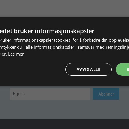
tedet bruker informasjonskapsler
Motta inspirasjon
bruker informasjonskapsler (cookies) for å forbedre din opplevels
amtykker du i alle informasjonskapsler i samsvar med retningslinj
vet vårt og motta inspirasjon, gode tilbud og tipps til di
ler.
Les mer
d å abonnere på vårt nyhetsbrev, godtar du vår
personvernpoliti
AVVIS ALLE
Abonner