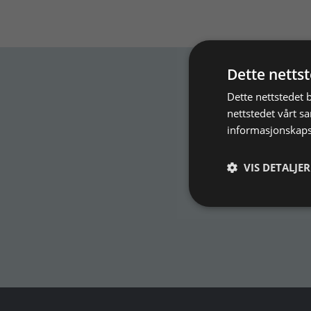
Dette netts
Dette nettstedet 
nettstedet vårt s
Abonner på nyhetsbre
informasjonskaps
Ve
VIS DETALJER