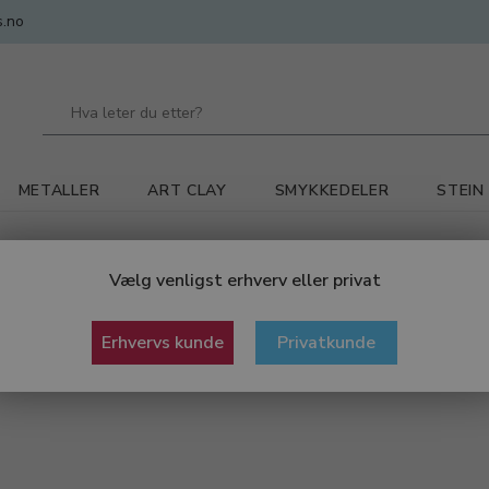
.no
METALLER
ART CLAY
SMYKKEDELER
STEIN
Vælg venligst erhverv eller privat
Erhvervs kunde
Privatkunde