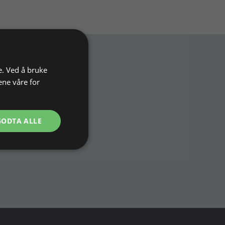
e. Ved å bruke
ene våre for
n smykkefremstilling.
kk.
GODTA ALLE