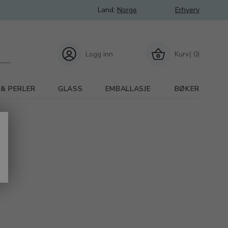
Land:
Norge
Erhverv
Logg inn
Kurv( 0)
 & PERLER
GLASS
EMBALLASJE
BØKER