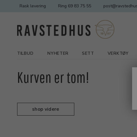
Rask levering
Ring 69 83 75 55
post@ravstedhus
TILBUD
NYHETER
SETT
VERKTØY
Kurven er tom!
shop videre