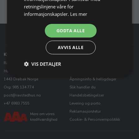
retningslinjene våre for
informasjonskapsler.
Les mer
GODTA ALLE
AVVIS ALLE
KONTAKT OSS
KUNDESERVICE
Ravstedhus - Edeltek AS
Kontakt oss
VIS DETALJER
Husvikveien 14, 1 etasje
Heving av kjøpsavtale
1443 Drøbak Norge
Åpningsinfo & helligdager
Org: 985 134 774
Slik handler du
post@ravstedhus.no
Handelsbetingelser
+47 6983 7555
Levering og porto
Reklamasjon/retur
Cookie- & Personvernpolitikk