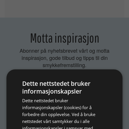
Motta inspirasjon
Abonner på nyhetsbrevet vårt og motta
inspirasjon, gode tilbud og tipps til din
smykkefremstilling.
Ved å abonnere på vårt nyhetsbrev, godtar du vår
personvernpolitikk.
Dette nettstedet bruker
informasjonskapsler
Dette nettstedet bruker
informasjonskapsler (cookies) for å
forbedre din opplevelse. Ved å bruke
nettstedet vårt samtykker du i alle
Abonner
informasjonskapsler i samsvar med