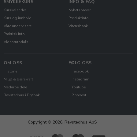
SMYKKEKURS
INFO & FAQ
Kurskalender
Nyhetsbrever
Kurs og innhold
Produktinfo
Våre undervisere
Vitensbank
Praktisk info
Videotutorials
OM OSS
FØLG OSS
Historie
Facebook
Miljø & Bærekraft
Instagram
Medarbeidere
Youtube
Ravstedhus i Drøbak
Pinterest
Copyright © 2026, Ravstedhus ApS