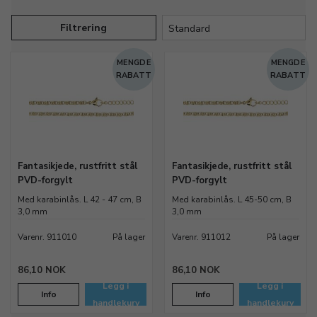
Filtrering
MENGDE
MENGDE
RABATT
RABATT
Fantasikjede, rustfritt stål
Fantasikjede, rustfritt stål
PVD-forgylt
PVD-forgylt
Med karabinlås. L 42 - 47 cm, B
Med karabinlås. L 45-50 cm, B
3,0 mm
3,0 mm
Varenr. 911010
På lager
Varenr. 911012
På lager
86,10 NOK
86,10 NOK
Legg i
Legg i
Info
Info
handlekurv
handlekurv