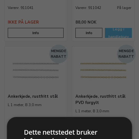
Varenr. 911041
Varenr. 911042
På lager
IKKE PÅ LAGER
88,00 NOK
Legg i
Info
Info
handlekurv
MENGDE
MENGDE
RABATT
RABATT
Ankerkjede, rustfritt stål
Ankerkjede, rustfritt stål
PVD forgylt
L 1 meter, B 3,0 mm
L 1 meter, B 3,0 mm
Varenr. 911044
På lager
Varenr. 911045
På lager
Dette nettstedet bruker