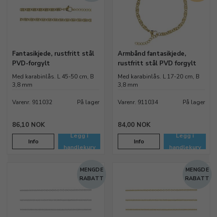
Fantasikjede, rustfritt stål
Armbånd fantasikjede,
PVD-forgylt
rustfritt stål PVD forgylt
Med karabinlås. L 45-50 cm, B
Med karabinlås. L 17-20 cm, B
3,8 mm
3,8 mm
Varenr. 911032
På lager
Varenr. 911034
På lager
86,10 NOK
84,00 NOK
Legg i
Legg i
Info
Info
handlekurv
handlekurv
MENGDE
MENGDE
RABATT
RABATT