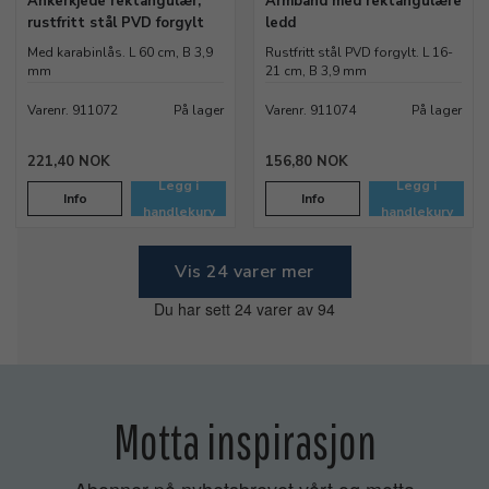
Ankerkjede rektangulær,
Armbånd med rektangulære
rustfritt stål PVD forgylt
ledd
Med karabinlås. L 60 cm, B 3,9
Rustfritt stål PVD forgylt. L 16-
mm
21 cm, B 3,9 mm
Varenr. 911072
På lager
Varenr. 911074
På lager
221,40 NOK
156,80 NOK
Legg i
Legg i
Info
Info
handlekurv
handlekurv
Vis 24 varer mer
Du har sett 24 varer av 94
Motta inspirasjon