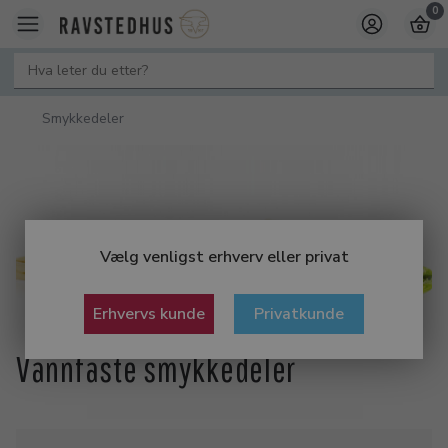
0
Smykkedeler
Vælg venligst erhverv eller privat
Erhvervs kunde
Privatkunde
Vannfaste smykkedeler