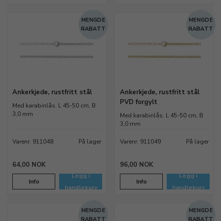
MENGDE
MENGDE
RABATT
RABATT
Ankerkjede, rustfritt stål
Ankerkjede, rustfritt stål
PVD forgylt
Med karabinlås. L 45-50 cm, B
3,0 mm
Med karabinlås. L 45-50 cm, B
3,0 mm
Varenr. 911048
På lager
Varenr. 911049
På lager
64,00 NOK
96,00 NOK
Legg i
Legg i
Info
Info
handlekurv
handlekurv
MENGDE
MENGDE
RABATT
RABATT