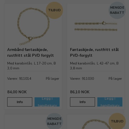
MENGDE
TILBUD
RABATT
Armbånd fantasikjede,
Fantasikjede, rustfritt stål
rustfritt stål PVD forgylt
PVD-forgylt
Med karabinlås. L 17-20 cm, B
Med karabinlås. L 42-47 cm, B
3,0 mm
3,8 mm
Varenr. 911014
På lager
Varenr. 911030
På lager
84,00 NOK
86,10 NOK
Legg i
Legg i
Info
Info
handlekurv
handlekurv
MENGDE
TILBUD
RABATT