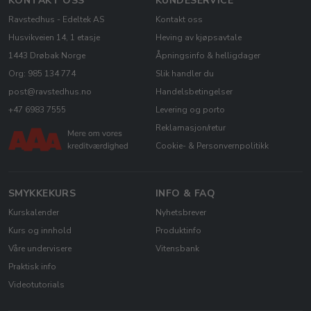
KONTAKT OSS
KUNDESERVICE
Ravstedhus - Edeltek AS
Kontakt oss
Husvikveien 14, 1 etasje
Heving av kjøpsavtale
1443 Drøbak Norge
Åpningsinfo & helligdager
Org: 985 134 774
Slik handler du
post@ravstedhus.no
Handelsbetingelser
+47 6983 7555
Levering og porto
Reklamasjon/retur
Cookie- & Personvernpolitikk
SMYKKEKURS
INFO & FAQ
Kurskalender
Nyhetsbrever
Kurs og innhold
Produktinfo
Våre undervisere
Vitensbank
Praktisk info
Videotutorials