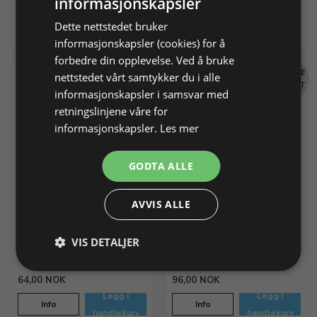
informasjonskapsler
48,00 NOK
88,00 NOK
Legg i
Legg i
Dette nettstedet bruker
Info
Info
handlekurv
handlekurv
informasjonskapsler (cookies) for å
forbedre din opplevelse. Ved å bruke
MENGDE
MENGDE
nettstedet vårt samtykker du i alle
RABATT
RABATT
informasjonskapsler i samsvar med
retningslinjene våre for
informasjonskapsler.
Les mer
GODTA ALLE
Ankerkjede, rustfritt stål
Ankerkjede, rustfritt stål
PVD forgylt
Med karabinlås. L 42-47 cm, B
AVVIS ALLE
3,0 mm
Med karabinlås. L 42-47 cm, B
3,0 mm
VIS DETALJER
Varenr. 911046
På lager
Varenr. 911047
På lager
64,00 NOK
96,00 NOK
Legg i
Legg i
Info
Info
handlekurv
handlekurv