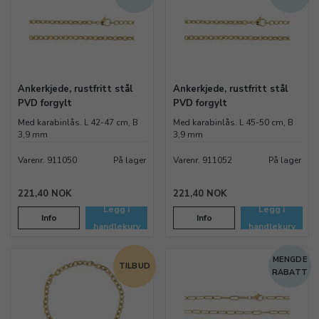
Ankerkjede, rustfritt stål
Ankerkjede, rustfritt stål
PVD forgylt
PVD forgylt
Med karabinlås. L 42-47 cm, B
Med karabinlås. L 45-50 cm, B
3,9 mm
3,9 mm
Varenr. 911050
På lager
Varenr. 911052
På lager
221,40 NOK
221,40 NOK
Legg i
Legg i
Info
Info
handlekurv
handlekurv
MENGDE
TILBUD
RABATT