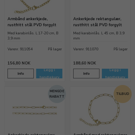
Armbånd ankerkjede,
Ankerkjede rektangulær,
rustfritt stål PVD forgylt
rustfritt stål PVD forgylt
Med karabinlås. L 17-20 cm, B
Med karabinlås. L 45 cm, B 3,9
3,9 mm
mm
Varenr. 911054
På lager
Varenr. 911070
På lager
156,80 NOK
188,60 NOK
Legg i
Legg i
Info
Info
handlekurv
handlekurv
MENGDE
TILBUD
RABATT