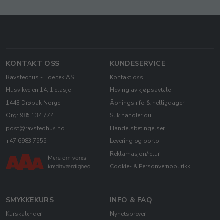
KONTAKT OSS
KUNDESERVICE
Ravstedhus - Edeltek AS
Kontakt oss
Husvikveien 14, 1 etasje
Heving av kjøpsavtale
1443 Drøbak Norge
Åpningsinfo & helligdager
Org: 985 134 774
Slik handler du
post@ravstedhus.no
Handelsbetingelser
+47 6983 7555
Levering og porto
Reklamasjon/retur
Cookie- & Personvernpolitikk
SMYKKEKURS
INFO & FAQ
Kurskalender
Nyhetsbrever