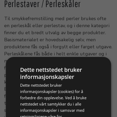
Perlestaver / Perleskåler
Til smykkefremstilling med perler brukes ofte
en perleskål eller perlestav, og i denne kategori
finner du et bredt utvalg av begge produkter.
Basismaterialet er hovedsakelig sølv, men
produktene fås også i forgylt eller farget utgave.
Perleskålene fås både i helt enkle utgaver og i
mer kunstferdige utforminger som blomster,
filigran, stjerner og lignende. Det samme gjelder
Dette nettstedet bruker
perlestavene, som både fås med flat eller
informasjonskapsler
kuleformet hode, samt med flotte filigranhoder.
Dette nettstedet bruker
Både staver og skåler fås selvfølgelig med
informasjonskapsler (cookies) for å
forskjellige hode- og skålstørrelser. Ravstedhus
forbedre din opplevelse. Ved å bruke
tilbyr i øvrig også jevnlig kurs i
nettstedet vårt samtykker du i alle
smykkefremstilling med perler - du er
informasjonskapsler i samsvar med
retningslinjene våre for