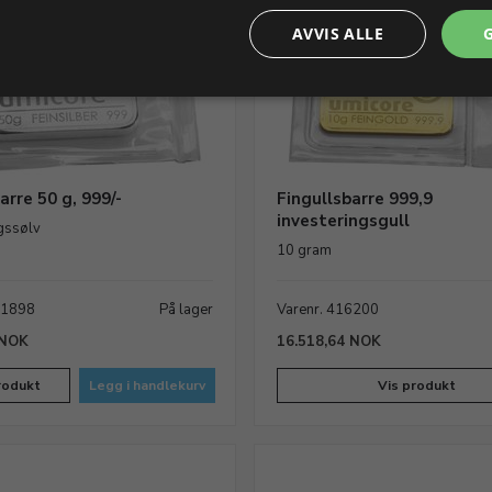
AVVIS ALLE
arre 50 g, 999/-
Fingullsbarre 999,9
investeringsgull
ngssølv
10 gram
01898
På lager
Varenr. 416200
 NOK
16.518,64 NOK
rodukt
Legg i handlekurv
Vis produkt