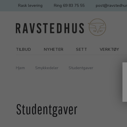
Rask levering
Ring 69 83 75 55
post@ravstedhus
TILBUD
NYHETER
SETT
VERKTØY
Hjem
Smykkedeler
Studentgaver
Studentgaver