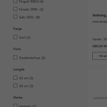
Fingull 999,9
(4)
Finsølv 999/-
(2)
Anheng,
Sølv 925/-
(8)
med emalj
Farge
Sort
(1)
Varenr. 3
680,00 N
Form
Vis p
Studenterhue
(2)
Lengde
42 cm
(3)
45 cm
(3)
Merke
Hagerty
(1)