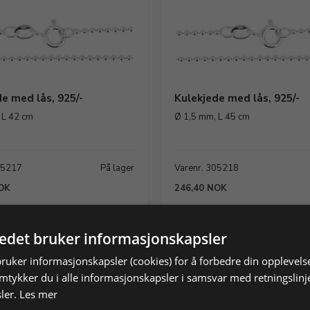
e med lås, 925/-
Kulekjede med lås, 925/-
 L 42 cm
Ø 1,5 mm, L 45 cm
05217
På lager
Varenr. 305218
OK
246,40 NOK
Vis produkt
Vis produkt
Legg i h
tedet bruker informasjonskapsler
bruker informasjonskapsler (cookies) for å forbedre din opplevels
amtykker du i alle informasjonskapsler i samsvar med retningslinj
ler.
Les mer