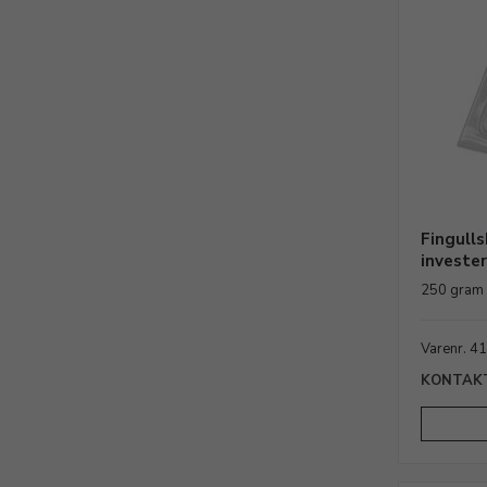
Fingulls
invester
250 gram
Varenr. 4
KONTAKT