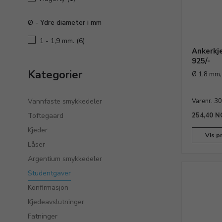
Ø - Ydre diameter i mm
1 - 1,9 mm.
(6)
Ankerkj
925/-
Kategorier
Ø 1,8 mm,
Vannfaste smykkedeler
Varenr. 3
Toftegaard
254,40 N
Kjeder
Vis p
Låser
Argentium smykkedeler
Studentgaver
Konfirmasjon
Kjedeavslutninger
Fatninger