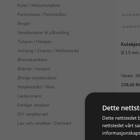
Kuler / Mellomstykker
Perlestaver / Perleskåler
Ringer
Smykkedeler til pålodding
Tulipan / Hemper
Kulekjed
Anheng / Charms / Mellomledd
Ø 1,5 mm,
Øremekanikker
Øskner / hemper
Varenr. 3
Øvrige smykkedeler
238,40 N
Smykketråd / Wire
Lædersnøre
Ferdige smykker
Dette netts
DIY smykkesæt
Dette nettstedet 
Lav selv smykker: Startsæt
nettstedet vårt s
informasjonskaps