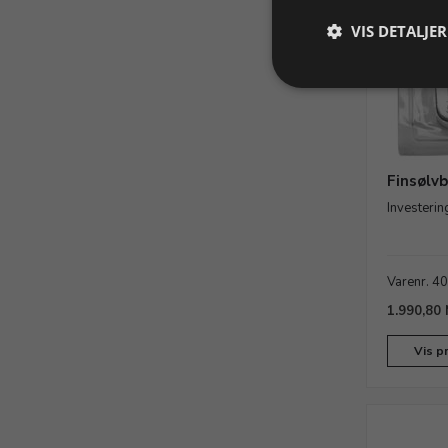
VIS DETALJER
Finsølvb
Investeri
Varenr. 4
1.990,80
Vis p