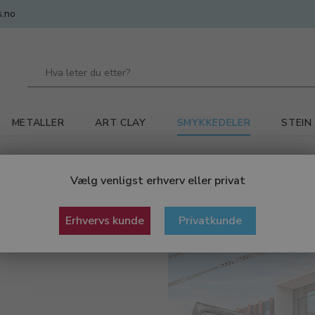
.no
METALLER
ART CLAY
SMYKKEDELER
STEIN
Vælg venligst erhverv eller privat
Erhvervs kunde
Privatkunde