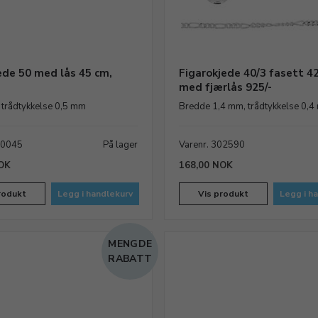
ede 50 med lås 45 cm,
Figarokjede 40/3 fasett 4
med fjærlås 925/-
 trådtykkelse 0,5 mm
Bredde 1,4 mm, trådtykkelse 0,
00045
På lager
Varenr. 302590
OK
168,00 NOK
rodukt
Legg i handlekurv
Vis produkt
Legg i h
MENGDE
RABATT