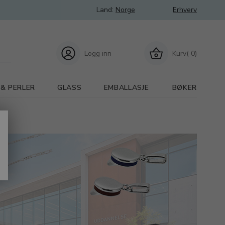
Land:
Norge
Erhverv
Logg inn
Kurv( 0)
 & PERLER
GLASS
EMBALLASJE
BØKER