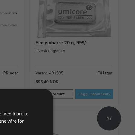
Finsølvbarre 20 g, 999/-
Investeringssølv
På lager
Varenr. 401895
På lager
896,40 NOK
andlekurv
Vis produkt
Legg i handlekurv
e. Ved å bruke
NY
NY
ene våre for