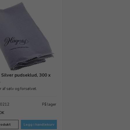
Silver pudseklud, 300 x
.
r af sølv og forsølvet.
40212
På lager
OK
rodukt
Legg i handlekurv