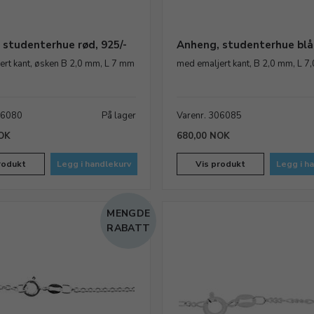
 studenterhue rød, 925/-
Anheng, studenterhue blå,
ert kant, øsken B 2,0 mm, L 7 mm
med emaljert kant, B 2,0 mm, L 7
06080
På lager
Varenr. 306085
OK
680,00 NOK
rodukt
Legg i handlekurv
Vis produkt
Legg i h
MENGDE
RABATT