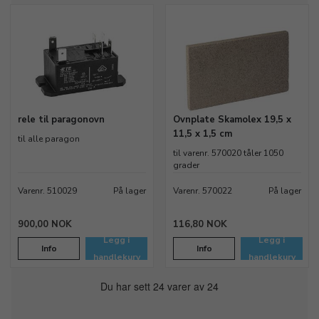
rele til paragonovn
Ovnplate Skamolex 19,5 x
11,5 x 1,5 cm
til alle paragon
til varenr. 570020 tåler 1050
grader
Varenr. 510029
På lager
Varenr. 570022
På lager
900,00 NOK
116,80 NOK
Legg i
Legg i
Info
Info
handlekurv
handlekurv
Du har sett 24 varer av 24