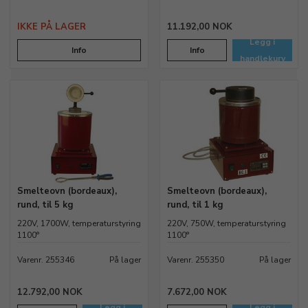
IKKE PÅ LAGER
11.192,00 NOK
Legg i
Info
Info
handlekurv
Smelteovn (bordeaux),
Smelteovn (bordeaux),
rund, til 5 kg
rund, til 1 kg
220V, 1700W, temperaturstyring
220V, 750W, temperaturstyring
1100°
1100°
Varenr. 255346
På lager
Varenr. 255350
På lager
12.792,00 NOK
7.672,00 NOK
Legg i
Legg i