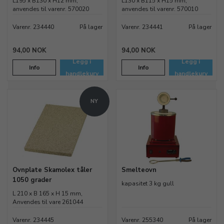
L195 x B130 x H12 mm,
L130 x B115 x H15 mm,
anvendes til varenr. 570020
anvendes til varenr. 570010
Varenr. 234440
På lager
Varenr. 234441
På lager
94,00 NOK
94,00 NOK
Legg i
Legg i
Info
Info
handlekurv
handlekurv
NY
Ovnplate Skamolex tåler
Smelteovn
1050 grader
kapasitet 3 kg gull
L 210 x B 165 x H 15 mm,
Anvendes til vare 261044
Varenr. 234445
Varenr. 255340
På lager