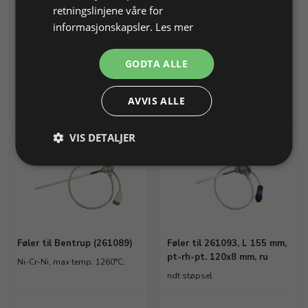
retningslinjene våre for
rkt. støpsel (261089)
informasjonskapsler.
Les mer
Varenr. 261078
På lager
Varenr. 261086
Skaffevare
GODTA ALLE
Skaffevare
2.196,00 NOK
KONTAKT OSS FOR PRIS
Legg i
AVVIS ALLE
Info
Info
Kontakt oss
handlekurv
VIS DETALJER
Føler til Bentrup (261089)
Føler til 261093, L 155 mm,
pt-rh-pt. 120x8 mm, ru
Ni-Cr-Ni, max temp. 1260°C,
ndt støpsel