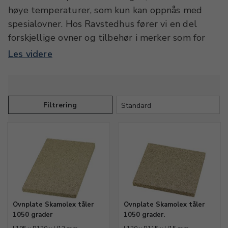
høye temperaturer, som kun kan oppnås med
spesialovner. Hos Ravstedhus fører vi en del
forskjellige ovner og tilbehør i merker som for
eksempel Bentrup, Digitemp og Paragon. I
Les videre
kategorien finner du blant annet
utbrenningsovner i flere størrelser, samt en
rekke avanserte styretavler med programmer og
trinn. Du finner også forskjellig tilbehør som
Filtrering
temperaturfølere, varmelegemer, brennplater,
termometre, innsatser og reservedeler. Vennligst
ta kontakt hvis du er i tvil om
anvendelsesmulighetene eller mangler
spesifikke ovner eller utstyr.
Ovnplate Skamolex tåler
Ovnplate Skamolex tåler
1050 grader
1050 grader.