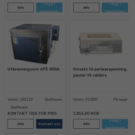
Legg i
Legg i
Info
Info
handlekurv
handlekurv
Utbrenningsovn APE 800A
Innsats til perleavspenning,
passer til caldera
Varenr. 261120
Skaffevare
Varenr. 510007
På lager
Skaffevare
KONTAKT OSS FOR PRIS
2.815,00 NOK
Legg i
Info
Kontakt oss
Info
handlekurv