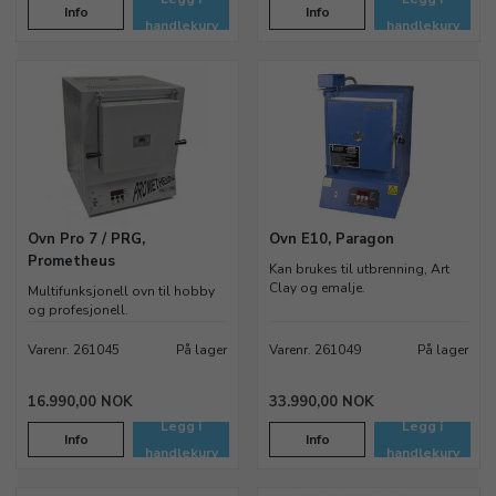
Info
Info
handlekurv
handlekurv
Ovn Pro 7 / PRG,
Ovn E10, Paragon
Prometheus
Kan brukes til utbrenning, Art
Clay og emalje.
Multifunksjonell ovn til hobby
og profesjonell.
Varenr. 261045
På lager
Varenr. 261049
På lager
16.990,00 NOK
33.990,00 NOK
Legg i
Legg i
Info
Info
handlekurv
handlekurv