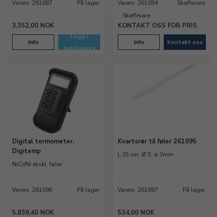
Varenr. 261087
På lager
Varenr. 261094
Skaffevare
Skaffevare
3.352,00 NOK
KONTAKT OSS FOR PRIS
Legg i
Info
Info
Kontakt oss
handlekurv
Digital termometer,
Kvartsrør til føler 261095
Digitemp
L 25 cm, Ø 5, ø 3mm
NiCr/NI ekskl. føler
Varenr. 261096
På lager
Varenr. 261097
På lager
5.838,40 NOK
534,00 NOK