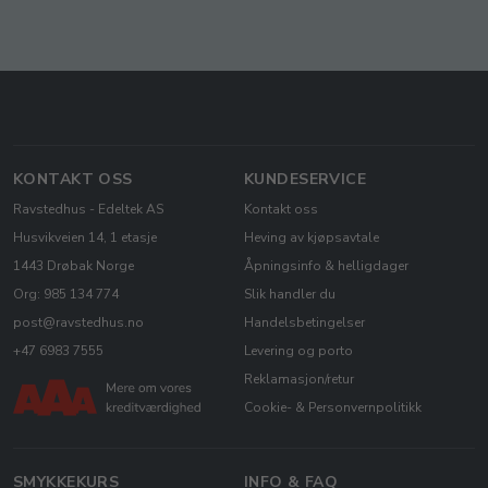
KONTAKT OSS
KUNDESERVICE
Ravstedhus - Edeltek AS
Kontakt oss
Husvikveien 14, 1 etasje
Heving av kjøpsavtale
1443 Drøbak Norge
Åpningsinfo & helligdager
Org: 985 134 774
Slik handler du
post@ravstedhus.no
Handelsbetingelser
+47 6983 7555
Levering og porto
Reklamasjon/retur
Cookie- & Personvernpolitikk
SMYKKEKURS
INFO & FAQ