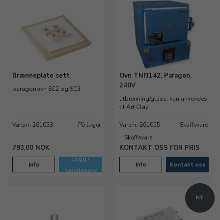
Brænneplate sett
Ovn TNFJ142, Paragon,
240V
paragonovn SC2 og SC3
utbrenning/glass, kan anvendes
til Art Clay
Varenr. 261053
På lager
Varenr. 261055
Skaffevare
Skaffevare
793,00 NOK
KONTAKT OSS FOR PRIS
Legg i
Info
Info
Kontakt oss
handlekurv
NY