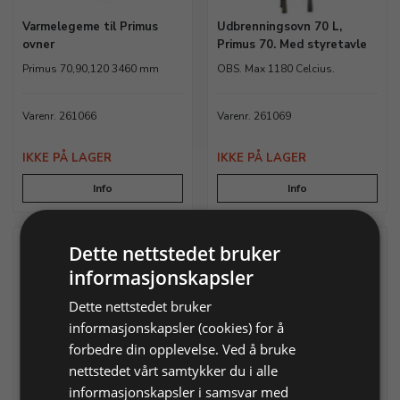
Varmelegeme til Primus
Udbrenningsovn 70 L,
ovner
Primus 70. Med styretavle
Primus 70,90,120 3460 mm
OBS. Max 1180 Celcius.
Varenr. 261066
Varenr. 261069
IKKE PÅ LAGER
IKKE PÅ LAGER
Info
Info
Dette nettstedet bruker
informasjonskapsler
Dette nettstedet bruker
informasjonskapsler (cookies) for å
forbedre din opplevelse. Ved å bruke
nettstedet vårt samtykker du i alle
Varmelegeme til KVK 27
Mellomboks fra føler
(261087), til styre-enhet, fi
informasjonskapsler i samsvar med