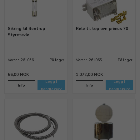
Sikring til Bentrup
Rele til top ovn primus 70
Styretavle
Varenr. 261056
På lager
Varenr. 261065
På lager
66,00 NOK
1.072,00 NOK
Legg i
Legg i
Info
Info
handlekurv
handlekurv