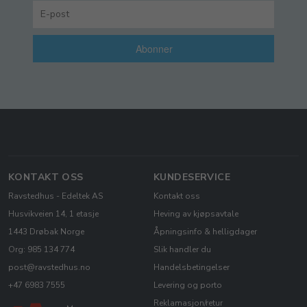
Abonner
KONTAKT OSS
KUNDESERVICE
Ravstedhus - Edeltek AS
Kontakt oss
Husvikveien 14, 1 etasje
Heving av kjøpsavtale
1443 Drøbak Norge
Åpningsinfo & helligdager
Org: 985 134 774
Slik handler du
post@ravstedhus.no
Handelsbetingelser
+47 6983 7555
Levering og porto
Reklamasjon/retur