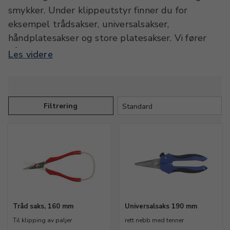
smykker. Under klippeutstyr finner du for
eksempel trådsakser, universalsakser,
håndplatesakser og store platesakser. Vi fører
både standardsakser og merkevarer som for
Les videre
eksempel Vallorbe og Dick.
Filtrering
Tråd saks, 160 mm
Universalsaks 190 mm
Til klipping av paljer
rett nebb med tenner