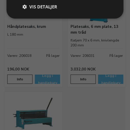
VIS DETALJER
Håndplatesaks, krum
Platesaks, 6 mm plate, 13
mm tråd
L 180 mm
flatjern 70 x 6 mm, knivlengde
200 mm
Varenr. 206018
På lager
Varenr. 206031
På lager
196,00 NOK
3.032,00 NOK
Legg i
Legg i
Info
Info
handlekurv
handlekurv