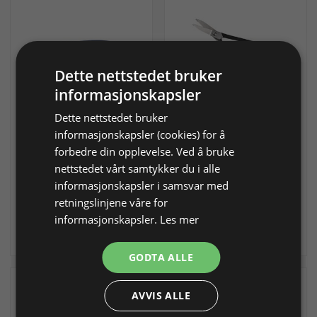
Dette nettstedet bruker
informasjonskapsler
Kjedesaks/Gullsmedsaks
Håndplatesaks rett
Dette nettstedet bruker
160 mm, blå plastbelagt
L 180 mm
informasjonskapsler (cookies) for å
håndtak
forbedre din opplevelse. Ved å bruke
nettstedet vårt samtykker du i alle
Varenr. 206016
På lager
Varenr. 206017
På lager
informasjonskapsler i samsvar med
retningslinjene våre for
632,00 NOK
196,00 NOK
informasjonskapsler.
Les mer
Legg i
Legg i
Info
Info
handlekurv
handlekurv
GODTA ALLE
AVVIS ALLE