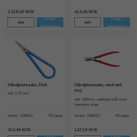
2.318,40 NOK
414,40 NOK
Legg i
Legg i
Info
Info
handlekurv
handlekurv
Håndplatesaks, Dick
Håndplatesaks, med rød
PVC
rett, 175 mm
rett, 180mm, værktøjsstål med
hærdede skær
Varenr. 206011
På lager
Varenr. 206013
På lager
414,40 NOK
147,19 NOK
Legg i
Legg i