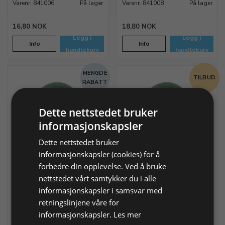
Varenr. 841006
På lager
Varenr. 841008
På lager
16,80 NOK
18,80 NOK
Legg i
Legg i
Info
Info
handlekurv
handlekurv
MENGDE
TILBUD
RABATT
Dette nettstedet bruker
informasjonskapsler
Dette nettstedet bruker
Aventurin cabochon Ø 10
Aventurin cabochon Ø 20
informasjonskapsler (cookies) for å
mm
mm
forbedre din opplevelse. Ved å bruke
nettstedet vårt samtykker du i alle
informasjonskapsler i samsvar med
Varenr. 841010
På lager
Varenr. 841020
På lager
retningslinjene våre for
29,93 NOK
informasjonskapsler.
Les mer
21,00 NOK
16,39 NOK