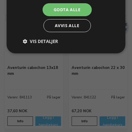
Legg i
Legg i
Info
Info
GODTA ALLE
handlekurv
handlekurv
MENGDE
MENGDE
AVVIS ALLE
RABATT
RABATT
VIS DETALJER
Aventurin cabochon 13x18
Aventurin cabochon 22 x 30
mm
mm
Varenr. 841113
På lager
Varenr. 841122
På lager
37,60 NOK
67,20 NOK
Legg i
Legg i
Info
Info
handlekurv
handlekurv