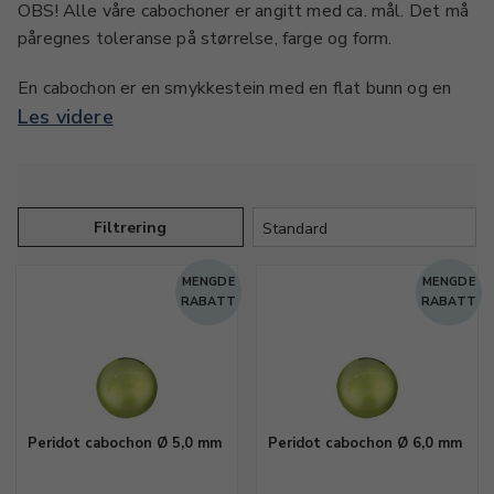
OBS! Alle våre cabochoner er angitt med ca. mål. Det må
påregnes toleranse på størrelse, farge og form.
En cabochon er en smykkestein med en flat bunn og en
hvelvet / avrundet overdel. Selve grunnformen er oftest
Les videre
rund eller oval. Den flate bunnen gjør den velegnet til
innfatning og påliming på smykker. Siden Ravstedhus ble
grunnlagt i 1987 har vi handlet med edelstein og avholdt
utallige kurs i steinsliping, der vi også har lært kursister å
Filtrering
slipe cabochoner.
MENGDE
MENGDE
I denne kategorien finner du et bredt utvalg av
RABATT
RABATT
cabochoner i alle størrelser, farger og steintyper. Du
finner blant annet edelstein som peridot, malakitt,
aventurin, sitrin, agat, ametyst, rosakvarts, amazonitt,
lapis lazuli, sodalitt, tyrkis, granat, månestein eller onyx.
Peridot cabochon Ø 5,0 mm
Peridot cabochon Ø 6,0 mm
Det helt grunnleggende om cabochoner