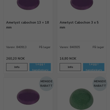
Ametyst cabochon 13 × 18
Ametyst Cabochon 3 x 5
mm
mm
Varenr. 840913
På lager
Varenr. 840935
På lager
260,20 NOK
16,80 NOK
Legg i
Legg i
Info
Info
handlekurv
handlekurv
MENGDE
MENGDE
RABATT
RABATT