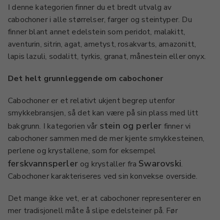
I denne kategorien finner du et bredt utvalg av
cabochoner i alle størrelser, farger og steintyper. Du
finner blant annet edelstein som peridot, malakitt,
aventurin, sitrin, agat, ametyst, rosakvarts, amazonitt,
lapis lazuli, sodalitt, tyrkis, granat, månestein eller onyx.
Det helt grunnleggende om cabochoner
Cabochoner er et relativt ukjent begrep utenfor
smykkebransjen, så det kan være på sin plass med litt
stein og perler
bakgrunn. I kategorien vår
finner vi
cabochoner sammen med de mer kjente smykkesteinen,
perlene og krystallene, som for eksempel
ferskvannsperler
Swarovski
og krystaller fra
.
Cabochoner karakteriseres ved sin konvekse overside.
Det mange ikke vet, er at cabochoner representerer en
mer tradisjonell måte å slipe edelsteiner på. Før