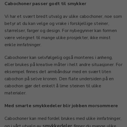
Cabochoner passer godt til smykker
Vi har et svært bredt utvalg av ulike cabochoner, noe som
betyr at du kan velge og vrake i forskjellige steiner,
størrelser, farger og design. For nybegynner kan formen
være velegnet til mange ulike prosjekter, ikke minst
enkle innfatninger.
Cabochoner kan selvfølgelig også monteres i anheng,
eller brukes på kreative måter i helt andre situasjoner. For
eksempel finnes det armbåndsur med en svært liten
cabochon på selve kronen. Den flate undersiden på en
cabochon gjør det enkelt å lime steinen til ulike
materialer.
Med smarte smykkedeler blir jobben morsommere
Cabochoner kan med fordel brukes med ulike innfatninger,
smykkedeler
og i vårt utvalg av
finner du mange ulike