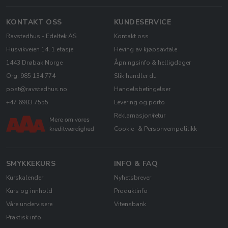
KONTAKT OSS
KUNDESERVICE
Ravstedhus - Edeltek AS
Kontakt oss
Husvikveien 14, 1 etasje
Heving av kjøpsavtale
1443 Drøbak Norge
Åpningsinfo & helligdager
Org: 985 134 774
Slik handler du
post@ravstedhus.no
Handelsbetingelser
+47 6983 7555
Levering og porto
Reklamasjon/retur
Cookie- & Personvernpolitikk
SMYKKEKURS
INFO & FAQ
Kurskalender
Nyhetsbrever
Kurs og innhold
Produktinfo
Våre undervisere
Vitensbank
Praktisk info