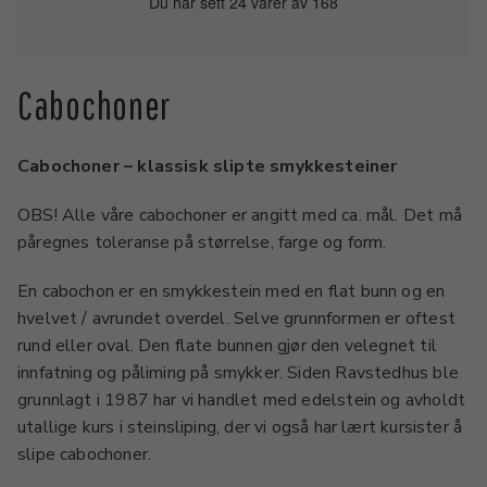
Du har sett 24 varer av 168
Cabochoner
Cabochoner – klassisk slipte smykkesteiner
OBS! Alle våre cabochoner er angitt med ca. mål. Det må
påregnes toleranse på størrelse, farge og form.
En cabochon er en smykkestein med en flat bunn og en
hvelvet / avrundet overdel. Selve grunnformen er oftest
rund eller oval. Den flate bunnen gjør den velegnet til
innfatning og påliming på smykker. Siden Ravstedhus ble
grunnlagt i 1987 har vi handlet med edelstein og avholdt
utallige kurs i steinsliping, der vi også har lært kursister å
slipe cabochoner.