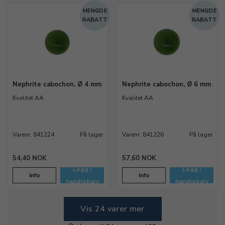
MENGDE
MENGDE
RABATT
RABATT
Nephrite cabochon, Ø 4 mm
Nephrite cabochon, Ø 6 mm
Kvalitet AA
Kvalitet AA
Varenr. 841224
På lager
Varenr. 841226
På lager
54,40 NOK
57,60 NOK
Legg i
Legg i
Info
Info
handlekurv
handlekurv
Vis 24 varer mer