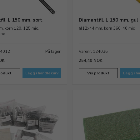
il, L 150 mm, sort
Diamantfil, L 150 mm, gul
m, korn 120, 125 mic.
fil12x44 mm, korn 360, 40 mic.
dne
24012
På lager
Varenr. 124036
OK
254,40 NOK
rodukt
Legg i handlekurv
Vis produkt
Legg i h