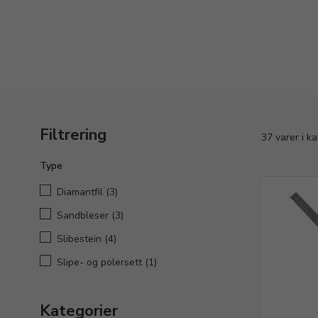
Filtrering
37 varer i k
Type
Diamantfil
(3)
Sandbleser
(3)
Slibestein
(4)
Slipe- og polersett
(1)
Kategorier