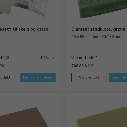
esett til stein og glass
Diamanthåndkloss, grønn
90 × 55 mm, korn 60/250 mic
34000
På lager
Varenr. 144501
OK
708,80 NOK
rodukt
Legg i handlekurv
Vis produkt
Legg i h