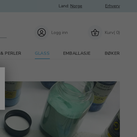
Land:
Norge
Erhverv
Logg inn
Kurv( 0)
 & PERLER
GLASS
EMBALLASJE
BØKER