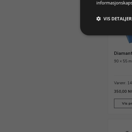
informasjonskaps
VIS DETALJER
Diamant
90 × 55 m
Varenr. 1
350,00 N
Vis p