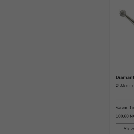
Diamant
Ø 3,5 mm
Varenr. 1
100,60 N
Vis p