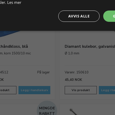
ler.
Les mer
AVVIS ALLE
håndkloss, blå
Diamant kulebor, galvanis
m, korn 1500/10 mic
Ø 1,0 mm
44512
På lager
Varenr. 150610
OK
45,40 NOK
rodukt
Legg i handlekurv
Vis produkt
Legg i h
MENGDE
RABATT