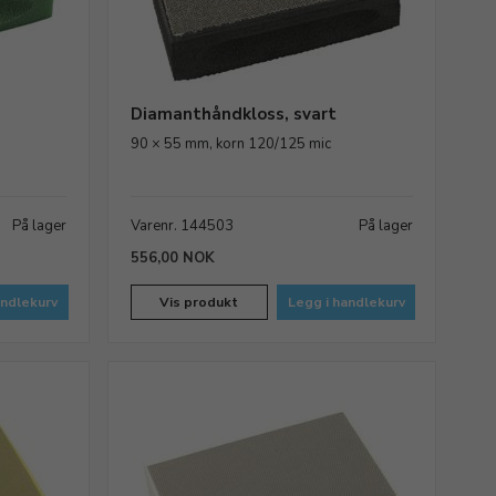
Diamanthåndkloss, svart
90 × 55 mm, korn 120/125 mic
På lager
Varenr. 144503
På lager
556,00 NOK
andlekurv
Vis produkt
Legg i handlekurv