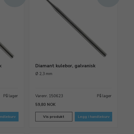
k
Diamant kulebor, galvanisk
Ø 2,3 mm
På lager
Varenr. 150623
På lager
59,80 NOK
andlekurv
Vis produkt
Legg i handlekurv