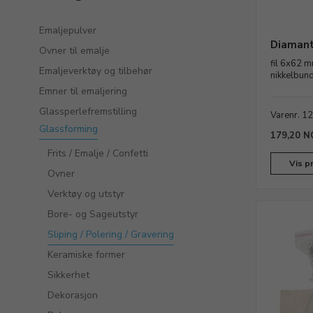
Emaljepulver
Diamantf
Ovner til emalje
fil 6x62 m
Emaljeverktøy og tilbehør
nikkelbun
Emner til emaljering
Glassperlefremstilling
Varenr. 1
Glassforming
179,20 N
Frits / Emalje / Confetti
Vis p
Ovner
Verktøy og utstyr
Bore- og Sageutstyr
Sliping / Polering / Gravering
Keramiske former
Sikkerhet
Dekorasjon