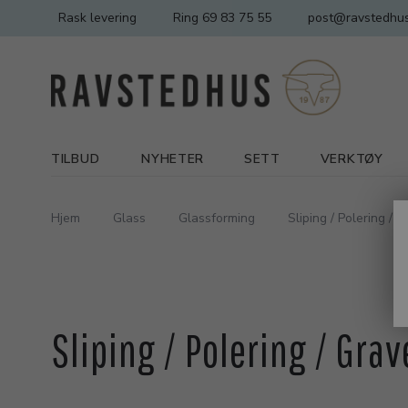
Rask levering
Ring 69 83 75 55
post@ravstedhus
TILBUD
NYHETER
SETT
VERKTØY
Hjem
Glass
Glassforming
Sliping / Polering / 
Sliping / Polering / Grav