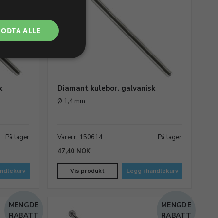
GODTA ALLE
k
Diamant kulebor, galvanisk
Ø 1,4 mm
På lager
Varenr. 150614
På lager
47,40 NOK
andlekurv
Vis produkt
Legg i handlekurv
MENGDE
MENGDE
RABATT
RABATT