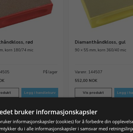
håndkloss, rød
Diamanthåndkloss, gul
m, korn 180/74 mic
90 × 55 mm, korn 360/40 mic
44505
På lager
Varenr. 144507
OK
552,00 NOK
rodukt
Legg i handlekurv
Vis produkt
Legg i h
tedet bruker informasjonskapsler
bruker informasjonskapsler (cookies) for å forbedre din opplevels
amtykker du i alle informasjonskapsler i samsvar med retningslinj