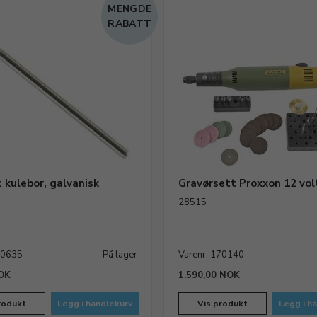
MENGDE
RABATT
 kulebor, galvanisk
Gravørsett Proxxon 12 vol
28515
50635
På lager
Varenr. 170140
OK
1.590,00 NOK
rodukt
Legg i handlekurv
Vis produkt
Legg i h