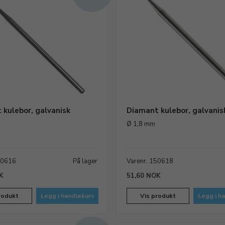
 kulebor, galvanisk
Diamant kulebor, galvanis
Ø 1,8 mm
50616
På lager
Varenr. 150618
K
51,60 NOK
rodukt
Legg i handlekurv
Vis produkt
Legg i h