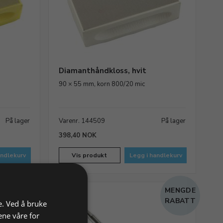
Diamanthåndkloss, hvit
90 × 55 mm, korn 800/20 mic
På lager
Varenr. 144509
På lager
398,40 NOK
andlekurv
Vis produkt
Legg i handlekurv
MENGDE
MENGDE
RABATT
RABATT
e. Ved å bruke
ene våre for