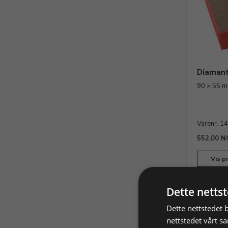
Diamant
90 × 55 m
Varenr. 1
552,00 N
Vis p
Dette netts
Dette nettstedet 
nettstedet vårt s