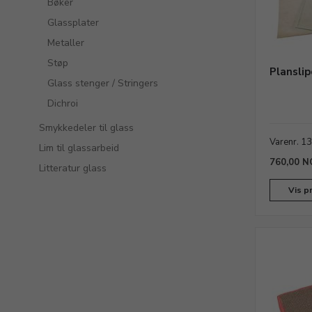
Bøker
Glassplater
Metaller
Støp
Planslip
Glass stenger / Stringers
Dichroi
Smykkedeler til glass
Varenr. 1
Lim til glassarbeid
760,00 N
Litteratur glass
Vis p