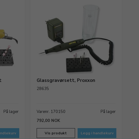
t
Glassgravørsett, Proxxon
28635
På lager
Varenr. 170150
På lager
792,00 NOK
andlekurv
Vis produkt
Legg i handlekurv