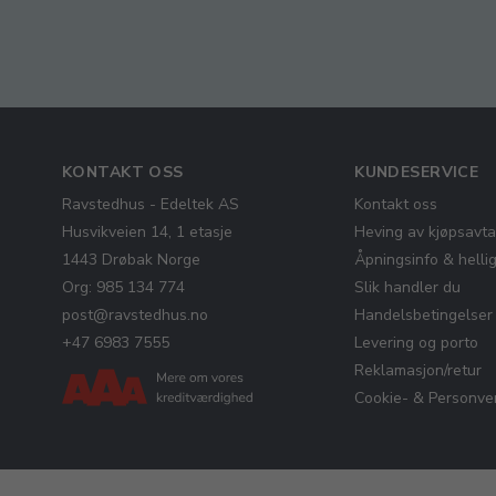
KONTAKT OSS
KUNDESERVICE
Ravstedhus - Edeltek AS
Kontakt oss
Husvikveien 14, 1 etasje
Heving av kjøpsavta
1443 Drøbak Norge
Åpningsinfo & helli
Org: 985 134 774
Slik handler du
post@ravstedhus.no
Handelsbetingelser
+47 6983 7555
Levering og porto
Reklamasjon/retur
Cookie- & Personver