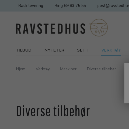
Rask levering
Ring 69 83 75 55
post@ravstedhus
TILBUD
NYHETER
SETT
VERKTØY
Hjem
Verktøy
Maskiner
Diverse tilbehør
Diverse tilbehør