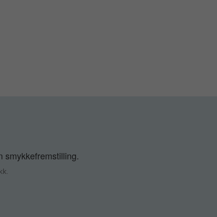
n smykkefremstilling.
kk.