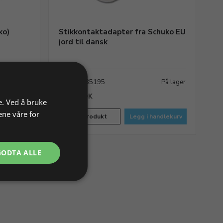
ko)
Stikkontaktadapter fra Schuko EU
jord til dansk
På lager
Varenr. 285195
På lager
72,00 NOK
e. Ved å bruke
ene våre for
andlekurv
Vis produkt
Legg i handlekurv
 3
GODTA ALLE