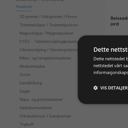
Maskiner
3D-printer / Voksprinter / Freser
Reisead
jord
Trommelsliper / Trommelpolerer
Magnetsliper / Magnetpolerer
OTEC - Tallerkensliping/polering
Varenr. 2
Dette netts
Vibratorsliping / Vibratorpolering
Mikro- og hengebormaskiner
Dette nettstedet 
nettstedet vårt s
Minibormaskin
informasjonskaps
Ovner
Sandblåsing
VIS DETALJER
Sager
Slipe- og polermaskiner
Søylebormaskiner
Ultralydrenser / Damprenser
Trykluft