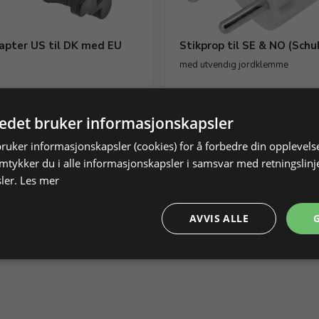
apter US til DK med EU
Stikprop til SE & NO (Schu
med utvendig jordklemme
85190
Ikke på lager
Varenr. 285191
tedet bruker informasjonskapsler
110,00 NOK
bruker informasjonskapsler (cookies) for å forbedre din opplevels
amtykker du i alle informasjonskapsler i samsvar med retningslinj
Vis produkt
Vis produkt
Legg i h
ler.
Les mer
Du har sett 3 varer av
AVVIS ALLE