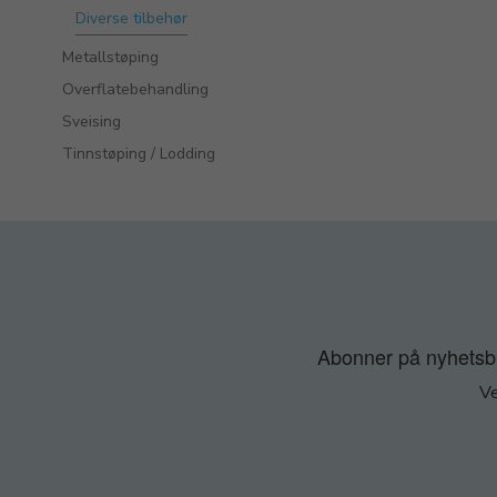
Diverse tilbehør
Metallstøping
Overflatebehandling
Sveising
Tinnstøping / Lodding
Abonner på nyhetsbre
Ve