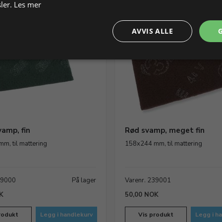
ler.
Les mer
AVVIS ALLE
amp, fin
Rød svamp, meget fin
m, til mattering
158x244 mm, til mattering
39000
På lager
Varenr. 239001
K
50,00 NOK
rodukt
Legg i handlekurv
Vis produkt
Legg i h