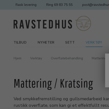
Rask levering
Ring 69 83 75 55
post@ravstedhus
TILBUD
NYHETER
SETT
VERKTØY
Hjem
Verktøy
Overflatebehandling
Mattering /
Mattering / Kratsing
Ved smykkefremstilling og gullsmedarbeid kan
rustikk overflate, som kan gi et effektfullt res