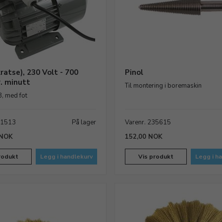
ratse), 230 Volt - 700
Pinol
. minutt
Til montering i boremaskin
, med fot
01513
På lager
Varenr. 235615
 NOK
152,00 NOK
rodukt
Legg i handlekurv
Vis produkt
Legg i h