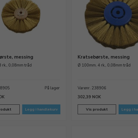
ørste, messing
Kratsebørste, messing
 rk., 0,08mm tråd
Ø 100mm. 4 rk., 0,08mm tråd
38905
På lager
Varenr. 238906
OK
302,39 NOK
rodukt
Legg i handlekurv
Vis produkt
Legg i h