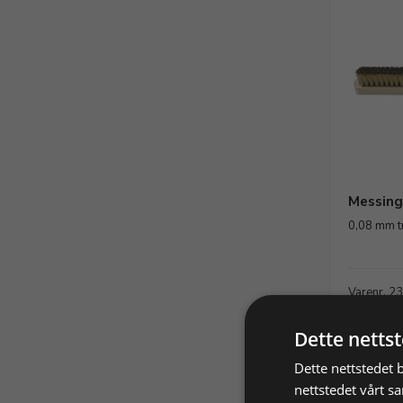
Messing
0,08 mm t
Varenr. 2
158,40 N
Dette netts
Vis p
Dette nettstedet 
nettstedet vårt s