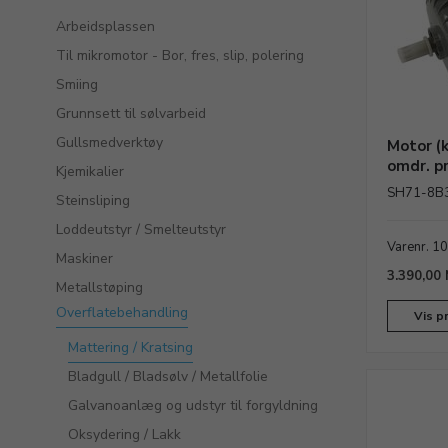
Arbeidsplassen
Til mikromotor - Bor, fres, slip, polering
Smiing
Grunnsett til sølvarbeid
Gullsmedverktøy
Motor (k
omdr. pr
Kjemikalier
SH71-8B3
Steinsliping
Loddeutstyr / Smelteutstyr
Varenr. 1
Maskiner
3.390,00
Metallstøping
Overflatebehandling
Vis p
Mattering / Kratsing
Bladgull / Bladsølv / Metallfolie
Galvanoanlæg og udstyr til forgyldning
Oksydering / Lakk