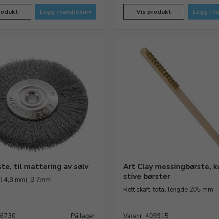
rodukt
Legg i handlekurv
Vis produkt
Legg i h
te, til mattering av sølv
Art Clay messingbørste, k
stive børster
l 4,8 mm), B 7mm
Rett skaft, total lengde 205 mm
46730
På lager
Varenr. 409915