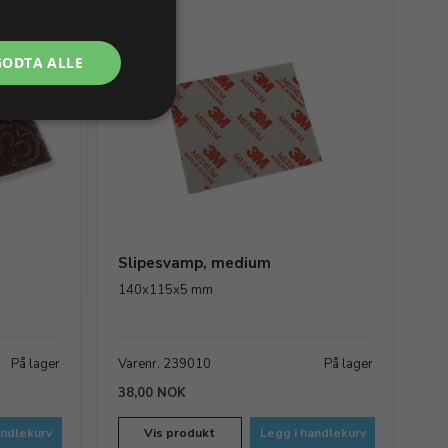
GODTA ALLE
Slipesvamp, medium
140x115x5 mm
På lager
Varenr. 239010
På lager
38,00 NOK
andlekurv
Vis produkt
Legg i handlekurv