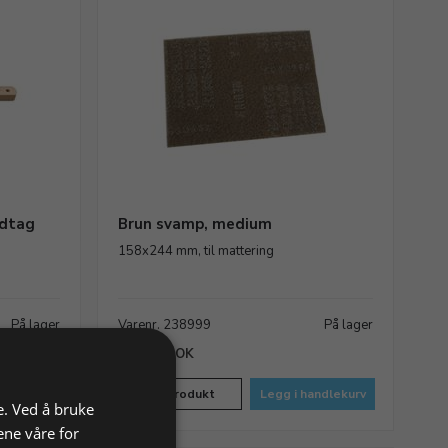
ndtag
Brun svamp, medium
158x244 mm, til mattering
På lager
Varenr. 238999
På lager
100,00 NOK
andlekurv
Vis produkt
Legg i handlekurv
e. Ved å bruke
ene våre for