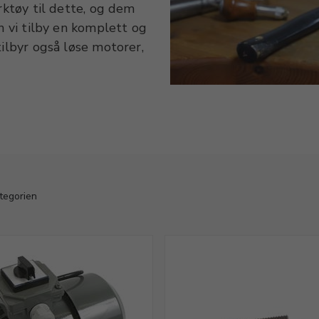
rktøy til dette, og dem
n vi tilby en komplett og
tilbyr også løse motorer,
skinene tilbyr vi et bredt
åd i messing, stål eller
ster med stålpinne i
 krassing tilbyr vi
ategorien