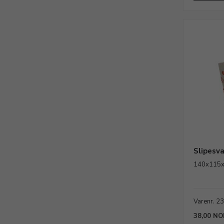
Slipesva
140x115
Varenr. 2
38,00 NO