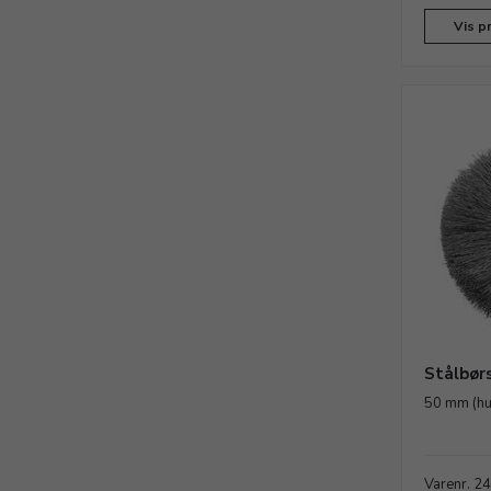
Vis p
Stålbørs
50 mm (hu
Varenr. 2