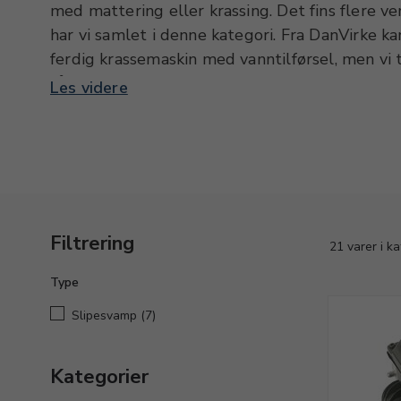
med mattering eller krassing. Det fins flere ve
har vi samlet i denne kategori. Fra DanVirke ka
ferdig krassemaskin med vanntilførsel, men vi 
så du selv kan lage et oppsett. Til bruk for ma
Les videre
utvalg av krassebørster i rondelutgaver med tr
nysølv. I sortimentet finner du også mattérbør
forskjellige diametre. Til manuell mattering og
dessuten en rekke børster og slipesvamper.
Filtrering
21 varer i k
Type
Slipesvamp
(7)
Kategorier