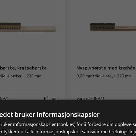
børste, kratsebørste
Nysølvbørste med træhå
råd, 4 rekker, L 220 mm
0,08 mm tråd, 4 rek., L 220 mm
38970
På lager
Varenr. 238971
OK
192,00 NOK
tedet bruker informasjonskapsler
rodukt
Legg i handlekurv
Vis produkt
Legg i h
bruker informasjonskapsler (cookies) for å forbedre din opplevels
amtykker du i alle informasjonskapsler i samsvar med retningslinj