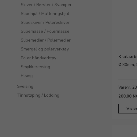
Skiver / Børster / Svamper
Slipehjul / Matteringshjul
Slibeskiver / Polereskiver
Slipemasse / Polermasse
Slipemedier / Polermedier
Smergel og polerverktøy
Kratseb
Poler håndverktøy
Ø 80mm, 3
Smykkerensing
Etsing
Sveising
Varenr. 2
Tinnstøping / Lodding
200,00 N
Vis p