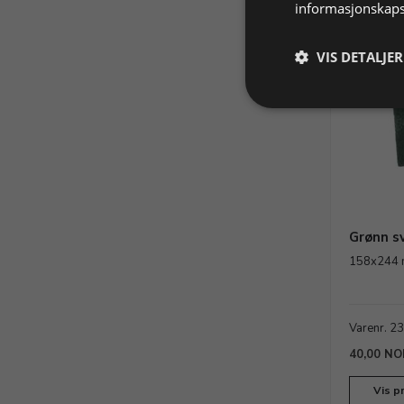
informasjonskaps
VIS DETALJER
Grønn sv
158x244 m
Varenr. 2
40,00 NO
Vis p