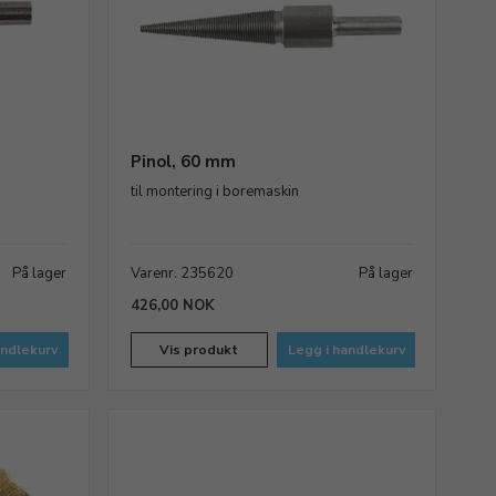
Pinol, 60 mm
til montering i boremaskin
På lager
Varenr. 235620
På lager
426,00 NOK
andlekurv
Vis produkt
Legg i handlekurv