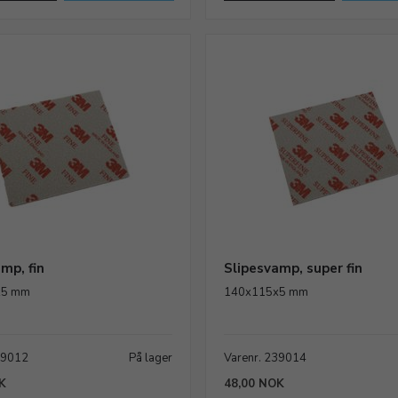
mp, fin
Slipesvamp, super fin
x5 mm
140x115x5 mm
39012
På lager
Varenr. 239014
K
48,00 NOK