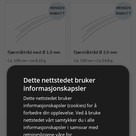
MENGDE
MENGDE
RABATT
RABATT
Fjærståltråd med Ø 1,0 mm
Fjærståltråd Ø 2,0 mm
Ca. 100 cm = ca 6,10 g
Ca. 100 cm = Ca 24,8 g
Dette nettstedet bruker
Varenr. 460110
På lager
Varenr. 460120
På lager
informasjonskapsler
40,00 NOK
56,00 NOK
Dette nettstedet bruker
Legg i
Legg i
informasjonskapsler (cookies) for å
Info
Info
handlekurv
handlekurv
forbedre din opplevelse. Ved å bruke
nettstedet vårt samtykker du i alle
Du har sett 4 varer av 4
informasjonskapsler i samsvar med
retningslinjene våre for