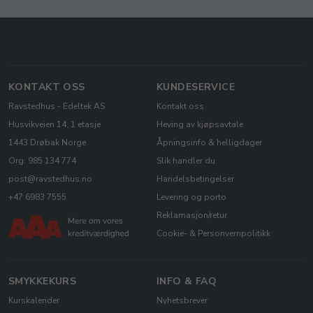
KONTAKT OSS
KUNDESERVICE
Ravstedhus - Edeltek AS
Kontakt oss
Husvikveien 14, 1 etasje
Heving av kjøpsavtale
1443 Drøbak Norge
Åpningsinfo & helligdager
Org: 985 134 774
Slik handler du
post@ravstedhus.no
Handelsbetingelser
+47 6983 7555
Levering og porto
Reklamasjon/retur
Cookie- & Personvernpolitikk
SMYKKEKURS
INFO & FAQ
Kurskalender
Nyhetsbrever