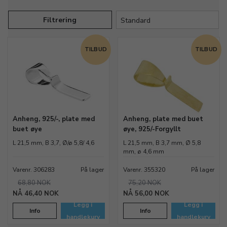
Filtrering
TILBUD
TILBUD
Anheng, 925/-, plate med
Anheng, plate med buet
buet øye
øye, 925/-Forgyllt
L 21,5 mm, B 3,7, Ø/ø 5,8/ 4,6
L 21,5 mm, B 3,7 mm, Ø 5,8
mm, ø 4,6 mm
Varenr. 306283
På lager
Varenr. 355320
På lager
68,80 NOK
75,20 NOK
46,40 NOK
56,00 NOK
Legg i
Legg i
Info
Info
handlekurv
handlekurv