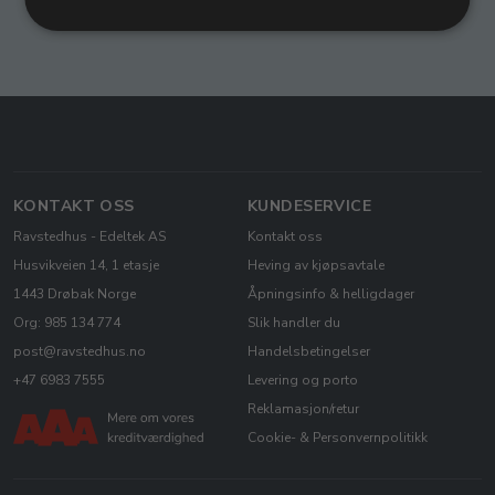
KONTAKT OSS
KUNDESERVICE
Ravstedhus - Edeltek AS
Kontakt oss
Husvikveien 14, 1 etasje
Heving av kjøpsavtale
1443 Drøbak Norge
Åpningsinfo & helligdager
Org: 985 134 774
Slik handler du
post@ravstedhus.no
Handelsbetingelser
+47 6983 7555
Levering og porto
Reklamasjon/retur
Cookie- & Personvernpolitikk