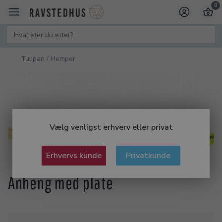
0
Tulipan / Hemper
Vælg venligst erhverv eller privat
Erhvervs kunde
Privatkunde
Anheng med plate