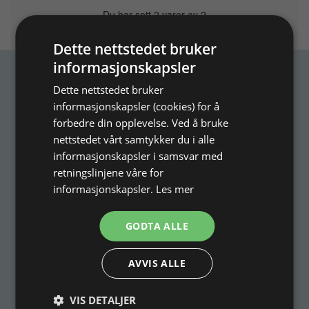
Du har sett 2 varer av 2
Dette nettstedet bruker
informasjonskapsler
Motta inspirasjon
Dette nettstedet bruker
informasjonskapsler (cookies) for å
forbedre din opplevelse. Ved å bruke
Abonner på nyhetsbrevet vårt og motta
nettstedet vårt samtykker du i alle
inspirasjon, gode tilbud og tipps til din
informasjonskapsler i samsvar med
smykkefremstilling.
retningslinjene våre for
Ved å abonnere på vårt nyhetsbrev, godtar du vår
informasjonskapsler.
Les mer
personvernpolitikk.
GODTA ALLE
AVVIS ALLE
VIS DETALJER
Abonner