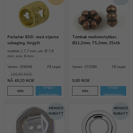
Perle/rør 830/- med stjerne
Tombak mellomstykker,
udsaging, forgylt
Ø11,2mm, T5,2mm, 25stk
mattert, L 7,7 mm, utv. Ø 7,8
mm, innv. 6 mm
Varenr. 356046
På lager
Varenr. 372580
På lager
106,80 NOK
49,20 NOK
9,80 NOK
Legg i
Legg i
Info
Info
handlekurv
handlekurv
MENGDE
MENGDE
RABATT
RABATT