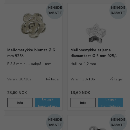
MENGDE
MENGDE
RABATT
RABATT
Mellomstykke blomst Ø 6
Mellomstykke stjerne
mm 925/-
diamantert Ø 5 mm 925/-
B 3,5 mm hull bakpå 1 mm
Hull ca. 1,2 mm
Varenr. 307102
På lager
Varenr. 307106
På lager
23,60 NOK
13,60 NOK
Legg i
Legg i
Info
Info
handlekurv
handlekurv
MENGDE
MENGDE
RABATT
RABATT