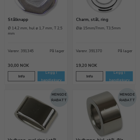
Stålknapp
Charm, stål, ring
Ø 14,2 mm, hul ø 1,7 mm, T 2,5
Ø/ø 15mm/7mm, T3,5mm
mm
Varenr. 391345
På lager
Varenr. 391370
På lager
30,00 NOK
19,20 NOK
Legg i
Legg i
Info
Info
handlekurv
handlekurv
MENGDE
MENGDE
RABATT
RABATT