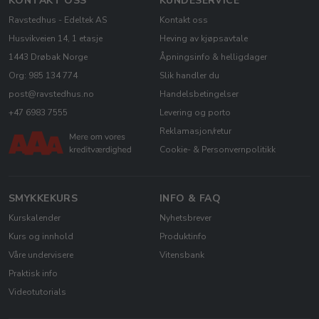
KONTAKT OSS
KUNDESERVICE
Ravstedhus - Edeltek AS
Kontakt oss
Husvikveien 14, 1 etasje
Heving av kjøpsavtale
1443 Drøbak Norge
Åpningsinfo & helligdager
Org: 985 134 774
Slik handler du
post@ravstedhus.no
Handelsbetingelser
+47 6983 7555
Levering og porto
Reklamasjon/retur
Cookie- & Personvernpolitikk
SMYKKEKURS
INFO & FAQ
Kurskalender
Nyhetsbrever
Kurs og innhold
Produktinfo
Våre undervisere
Vitensbank
Praktisk info
Videotutorials