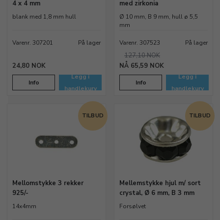
4 x 4 mm
med zirkonia
blank med 1,8 mm hull
Ø 10 mm, B 9 mm, hull ø 5,5
mm
Varenr. 307201
På lager
Varenr. 307523
På lager
127,10 NOK
24,80 NOK
65,59 NOK
Legg i
Legg i
Info
Info
handlekurv
handlekurv
TILBUD
TILBUD
Mellomstykke 3 rekker
Mellemstykke hjul m/ sort
925/-
crystal, Ø 6 mm, B 3 mm
14x4mm
Forsølvet