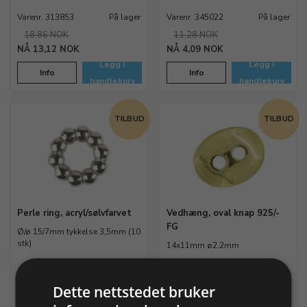
Varenr. 313853
På lager
Varenr. 345022
På lager
18,86 NOK
11,28 NOK
13,12 NOK
4,09 NOK
Legg i
Legg i
Info
Info
handlekurv
handlekurv
TILBUD
TILBUD
Perle ring, acryl/sølvfarvet
Vedhæng, oval knap 925/-
FG
Ø/ø 15/7mm tykkelse 3,5mm (10
stk)
14x11mm ø2,2mm
Varenr. 348705
På lager
Varenr. 355489
På lager
Dette nettstedet bruker
8,61 NOK
61,91 NOK