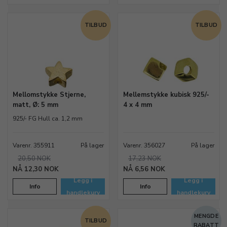
TILBUD
TILBUD
Mellomstykke Stjerne,
Mellemstykke kubisk 925/-
matt, Ø: 5 mm
4 x 4 mm
925/- FG Hull ca. 1,2 mm
Varenr. 355911
På lager
Varenr. 356027
På lager
20,50 NOK
17,23 NOK
12,30 NOK
6,56 NOK
Legg i
Legg i
Info
Info
handlekurv
handlekurv
MENGDE
TILBUD
RABATT