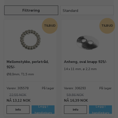
Filtrering
TILBUD
TILBUD
Mellomstykke, perletråd,
Anheng, oval knapp 925/-
925/-
14 x 11 mm, ø 2,2 mm
Ø8,0mm, T1,5 mm
Varenr. 305578
På lager
Varenr. 306293
På lager
22,55 NOK
59,86 NOK
13,12 NOK
16,39 NOK
Legg i
Legg i
Info
Info
handlekurv
handlekurv