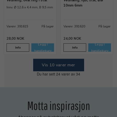
Vedheng, oval ring i stål
Vedhæng, hjul, stål, Ø/ø
10mm 6mm
Innv. Ø 12,6 x 4,4 mm, B 9,5 mm
Varenr. 391615
På lager
Varenr. 391620
På lager
28,00 NOK
24,00 NOK
Legg i
Legg i
Info
Info
handlekurv
handlekurv
Vis 10 varer mer
Du har sett 24 varer av 34
Motta inspirasjon