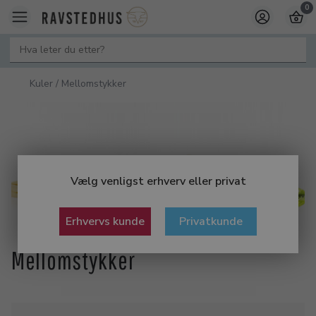
0
Kuler / Mellomstykker
Vælg venligst erhverv eller privat
Erhvervs kunde
Privatkunde
Mellomstykker