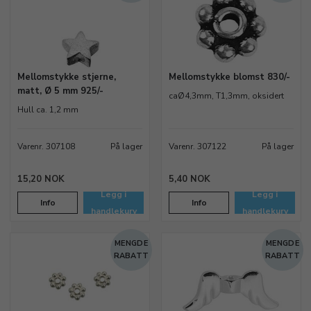
Mellomstykke stjerne,
Mellomstykke blomst 830/-
matt, Ø 5 mm 925/-
caØ4,3mm, T1,3mm, oksidert
Hull ca. 1,2 mm
Varenr. 307108
På lager
Varenr. 307122
På lager
15,20 NOK
5,40 NOK
Legg i
Legg i
Info
Info
handlekurv
handlekurv
MENGDE
MENGDE
RABATT
RABATT