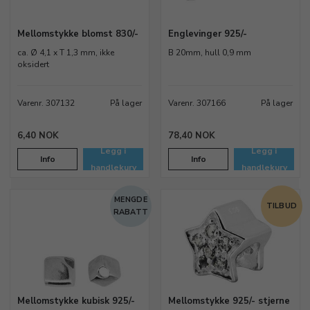
Mellomstykke blomst 830/-
Englevinger 925/-
ca. Ø 4,1 x T 1,3 mm, ikke
B 20mm, hull 0,9 mm
oksidert
Varenr. 307132
På lager
Varenr. 307166
På lager
6,40 NOK
78,40 NOK
Legg i
Legg i
Info
Info
handlekurv
handlekurv
MENGDE
TILBUD
RABATT
Mellomstykke kubisk 925/-
Mellomstykke 925/- stjerne