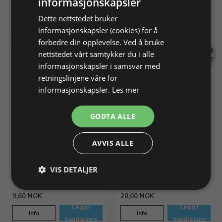
informasjonskapsler
4,09 NOK
26,23 NOK
Legg i
Legg i
Dette nettstedet bruker
Info
Info
handlekurv
handlekurv
informasjonskapsler (cookies) for å
forbedre din opplevelse. Ved å bruke
MENGDE
MENGDE
nettstedet vårt samtykker du i alle
RABATT
RABATT
informasjonskapsler i samsvar med
retningslinjene våre for
informasjonskapsler.
Les mer
GODTA ALLE
Mellemstykke blomst, 900/-
Mellomstykke Stjerne
-FG, Ca Ø3,5mm, T 1,5mm
diamantert, Ø: 5 mm
AVVIS ALLE
925/- FG Hull ca. 1,2 mm
VIS DETALJER
Varenr. 355902
På lager
Varenr. 355910
På lager
9,60 NOK
20,00 NOK
Legg i
Legg i
Info
Info
handlekurv
handlekurv