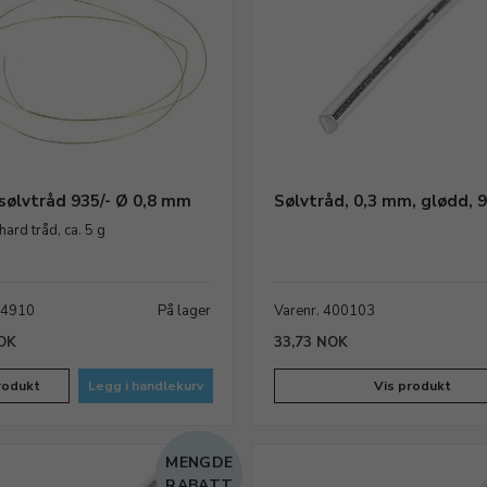
lere å få et virkelig godt
til smykker. Da kan du
aterialene.
 sølvtråd 935/- Ø 0,8 mm
Sølvtråd, 0,3 mm, glødd, 9
hard tråd, ca. 5 g
54910
På lager
Varenr. 400103
OK
33,73 NOK
rodukt
Legg i handlekurv
Vis produkt
MENGDE
RABATT