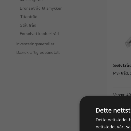
Bronsetråd til smykker
Titantråd
Stål tråd
Forsølvet kobbertråd
Investeringsmetaller
Bærekraftig edelmetall
Sølvtrå
Myk tråd, 
Varenr. 4
33,70 NO
Dette netts
Dette nettstedet 
nettstedet vårt s