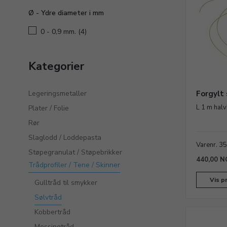
gullsmedverktøy. Med skikkelig utstyr blir det mye enk
Ø - Ydre diameter i mm
resultat når du for eksempel kutter og bøyer sølvtråd 
konsentrere deg om å være kreativ med disse flotte m
0 - 0,9 mm.
(4)
Kategorier
Legeringsmetaller
Forgylt
L 1 m halv
Plater / Folie
Rør
Slaglodd / Loddepasta
Varenr. 3
Støpegranulat / Støpebrikker
440,00 N
Trådprofiler / Tene / Skinner
Vis p
Gulltråd til smykker
Sølvtråd
Kobbertråd
Messingtråd