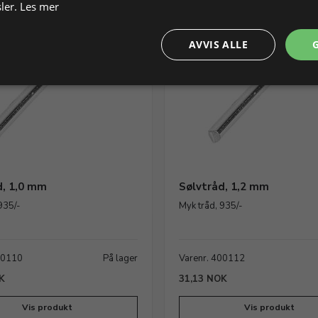
ler.
Les mer
MENGDE
RABATT
AVVIS ALLE
d, 1,0 mm
Sølvtråd, 1,2 mm
935/-
Myk tråd, 935/-
00110
På lager
Varenr. 400112
K
31,13 NOK
Vis produkt
Vis produkt