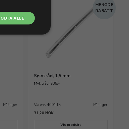
MENGDE
MENGDE
RABATT
RABATT
GODTA ALLE
Sølvtråd, 1,5 mm
Myk tråd, 935/-
På lager
Varenr. 400115
På lager
31,20 NOK
Vis produkt