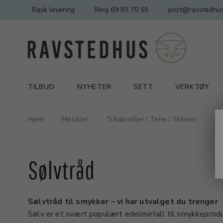
Rask levering
Ring 69 83 75 55
post@ravstedhus
TILBUD
NYHETER
SETT
VERKTØY
Hjem
Metaller
Trådprofiler / Tene / Skinner
Sø
Sølvtråd
Sølvtråd til smykker – vi har utvalget du trenger
Sølv er et svært populært edelmetall til smykkeprod