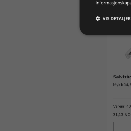
informasjonskaps
VIS DETALJER
Sølvtrå
Myk tråd, 
Varenr. 4
31,13 NO