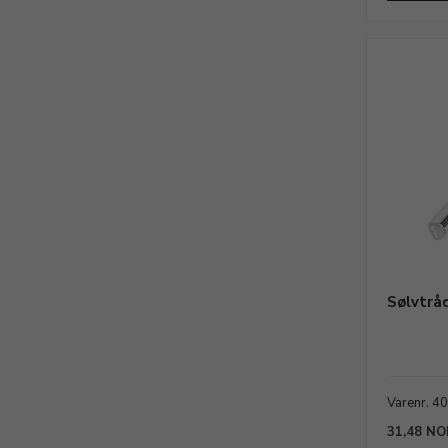
Sølvtråd
Varenr. 4
31,48 NO