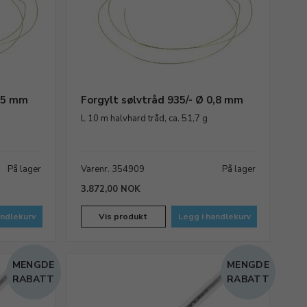
0,5 mm
Forgylt sølvtråd 935/- Ø 0,8 mm
L 10 m halvhard tråd, ca. 51,7 g
På lager
Varenr. 354909
På lager
3.872,00 NOK
andlekurv
Vis produkt
Legg i handlekurv
MENGDE
MENGDE
RABATT
RABATT