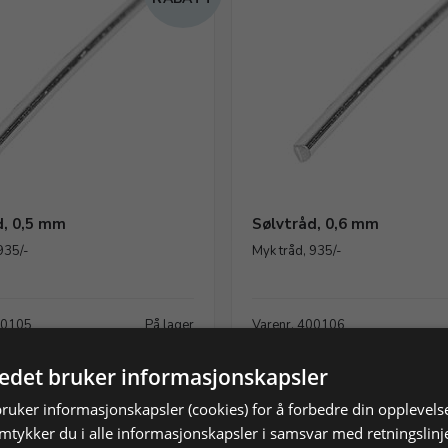
d, 0,5 mm
Sølvtråd, 0,6 mm
935/-
Myk tråd, 935/-
00105
På lager
Varenr. 400106
K
33,86 NOK
tedet bruker informasjonskapsler
Vis produkt
Vis produkt
bruker informasjonskapsler (cookies) for å forbedre din opplevels
amtykker du i alle informasjonskapsler i samsvar med retningslinj