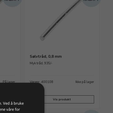
Sølvtråd, 0,8 mm
Myk tråd, 935/-
På lager
Varenr. 400108
Ikke på lager
Vis produkt
e. Ved å bruke
ene våre for