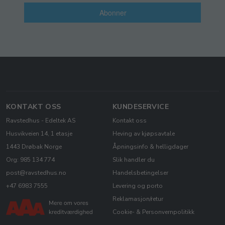
Abonner
KONTAKT OSS
KUNDESERVICE
Ravstedhus - Edeltek AS
Kontakt oss
Husvikveien 14, 1 etasje
Heving av kjøpsavtale
1443 Drøbak Norge
Åpningsinfo & helligdager
Org: 985 134 774
Slik handler du
post@ravstedhus.no
Handelsbetingelser
+47 6983 7555
Levering og porto
Reklamasjon/retur
Cookie- & Personvernpolitikk