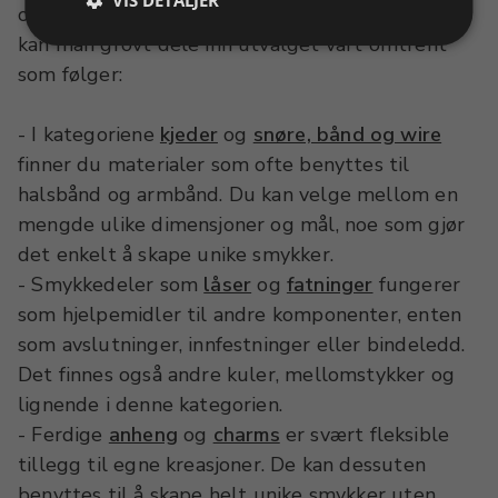
VIS DETALJER
overlapper i større eller mindre grad. Imidlertid
kan man grovt dele inn utvalget vårt omtrent
som følger:
- I kategoriene
kjeder
og
snøre, bånd og wire
finner du materialer som ofte benyttes til
halsbånd og armbånd. Du kan velge mellom en
mengde ulike dimensjoner og mål, noe som gjør
det enkelt å skape unike smykker.
- Smykkedeler som
låser
og
fatninger
fungerer
som hjelpemidler til andre komponenter, enten
som avslutninger, innfestninger eller bindeledd.
Det finnes også andre kuler, mellomstykker og
lignende i denne kategorien.
- Ferdige
anheng
og
charms
er svært fleksible
tillegg til egne kreasjoner. De kan dessuten
benyttes til å skape helt unike smykker uten