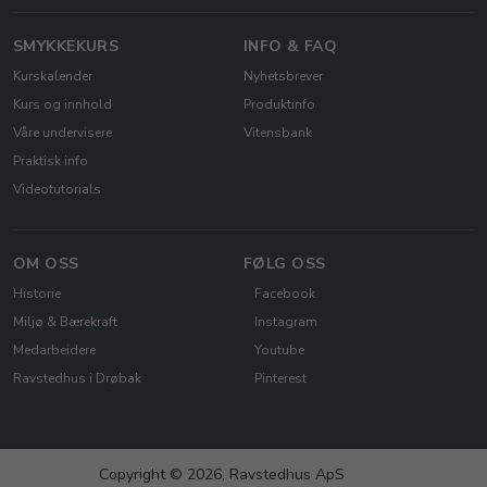
SMYKKEKURS
INFO & FAQ
Kurskalender
Nyhetsbrever
Kurs og innhold
Produktinfo
Våre undervisere
Vitensbank
Praktisk info
Videotutorials
OM OSS
FØLG OSS
Historie
Facebook
Miljø & Bærekraft
Instagram
Medarbeidere
Youtube
Ravstedhus i Drøbak
Pinterest
Copyright © 2026, Ravstedhus ApS