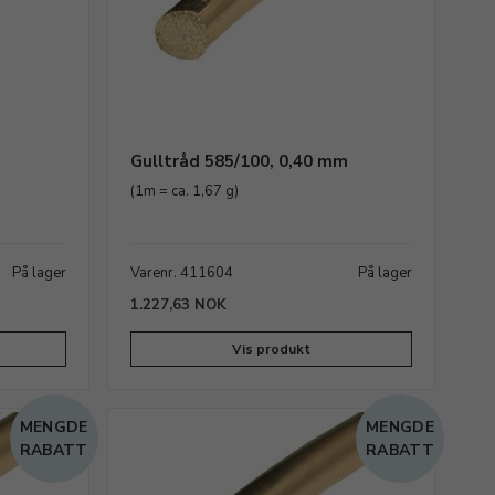
m
Gulltråd 585/100, 0,40 mm
(1m = ca. 1,67 g)
På lager
Varenr. 411604
På lager
1.227,63 NOK
Vis produkt
MENGDE
MENGDE
RABATT
RABATT