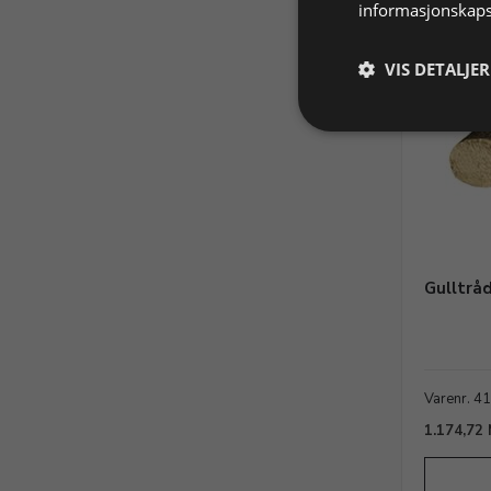
informasjonskaps
VIS DETALJER
Gulltrå
Varenr. 4
1.174,72