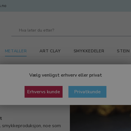
.no
METALLER
ART CLAY
SMYKKEDELER
STEIN
lltråd til smykker
Vælg venligst erhverv eller privat
Erhvervs kunde
Privatkunde
t
til smykkeproduksjon, noe som