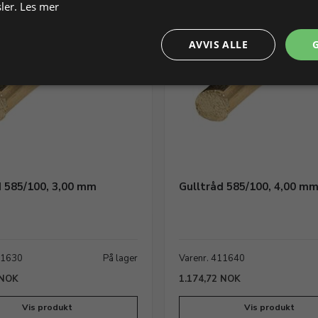
ler.
Les mer
MENGDE
RABATT
AVVIS ALLE
d 585/100, 3,00 mm
Gulltråd 585/100, 4,00 m
11630
På lager
Varenr. 411640
 NOK
1.174,72 NOK
Vis produkt
Vis produkt