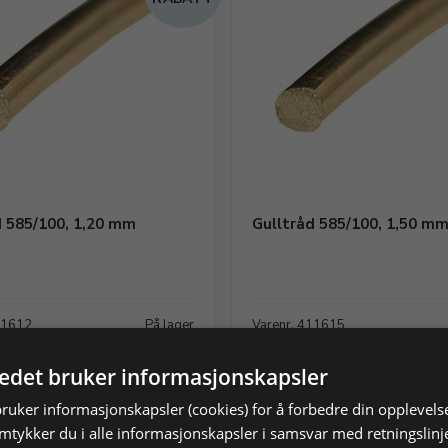
d 585/100, 1,20 mm
Gulltråd 585/100, 1,50 m
11612
På lager
Varenr. 411615
 NOK
1.182,33 NOK
tedet bruker informasjonskapsler
Vis produkt
Vis produkt
bruker informasjonskapsler (cookies) for å forbedre din opplevels
amtykker du i alle informasjonskapsler i samsvar med retningslinj