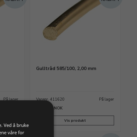
m
Gulltråd 585/100, 2,00 mm
På lager
Varenr. 411620
På lager
1.180,26 NOK
Vis produkt
e. Ved å bruke
ene våre for