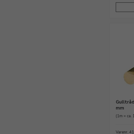
Gulltråd
mm
(1m = ca. 
Varenr. 4