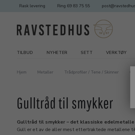
Rask levering
Ring 69 83 75 55
post@ravstedhus
TILBUD
NYHETER
SETT
VERKTØY
Hjem
Metaller
Trådprofiler / Tene / Skinner
Gu
Gulltråd til smykker
Gulltråd til smykker – det klassiske edelmetalle
Gull er et av de aller mest ettertraktede metallene 