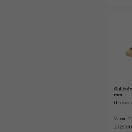
Gulltråd
mm
(1m = ca. 
Varenr. 4
1.229,10