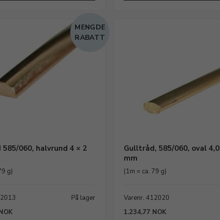
MENGDE
RABATT
 585/060, halvrund 4 × 2
Gulltråd, 585/060, oval 4,0
mm
79 g)
(1m = ca. 79 g)
12013
På lager
Varenr. 412020
 NOK
1.234,77 NOK