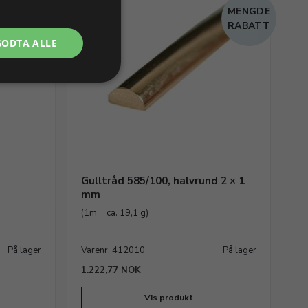
MENGDE
MENGDE
RABATT
RABATT
GODTA ALLE
m
Gulltråd 585/100, halvrund 2 × 1
mm
(1m = ca. 19,1 g)
På lager
Varenr. 412010
På lager
1.222,77 NOK
Vis produkt