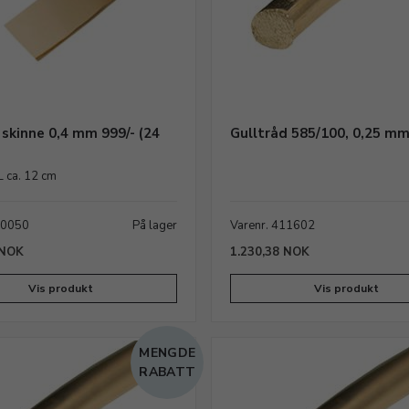
 valg av legering som fører
llegg vil valg av
 med gulltråden.
 vanskeligere å bearbeide
e å bearbeide enn sølv. Helt
 helt spesielle formål. I
 skinne 0,4 mm 999/- (24
Gulltråd 585/100, 0,25 m
 bruke en legering istedenfor
L ca. 12 cm
ige
10050
På lager
Varenr. 411602
, gjenbrukes og støpes om
 NOK
1.230,38 NOK
Vis produkt
Vis produkt
slaglodd med samme legerte
jen med noen korte rester av
nkelt støpes om til en ny
MENGDE
RABATT