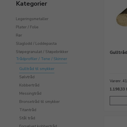
Kategorier
Legeringsmetaller
Plater / Folie
Rør
Slaglodd / Loddepasta
Støpegranulat / Støpebrikker
Gulltrå
Trådprofiler / Tene / Skinner
Gulltråd til smykker
Sølvtråd
Varenr. 4
Kobbertråd
1.198,33
Messingtråd
Bronsetråd til smykker
Titantråd
Stål tråd
Forsølvet kobbertråd