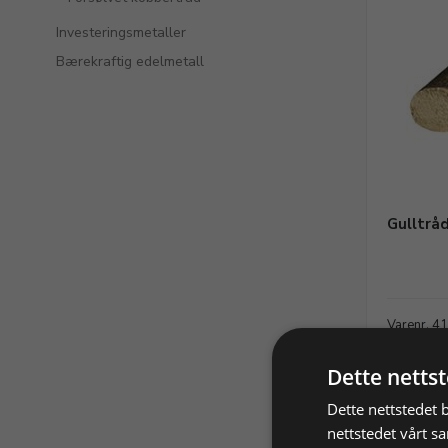
Investeringsmetaller
Bærekraftig edelmetall
Gulltrå
Varenr. 4
1.184,67
Dette netts
Dette nettstedet 
nettstedet vårt s