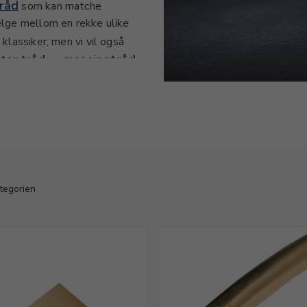
tråd
som kan matche
velge mellom en rekke ulike
n klassiker, men vi vil også
itantråd
messingtråd
og
passer.
 vi tilbyr selvfølgelig
 sortimentet er 8 karat, en
000 rent gull. Det er viktig
ll er «bedre», de ulike
ategorien
5 mm og opptil kraftige 4 mm.
ofiler og design, slik at du