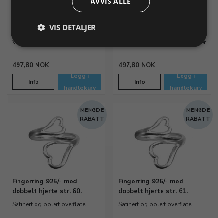
AVVIS ALLE
dobbelt hjerte str. 58.
dobbelt hjerte str. 59.
Satinert og polert overflate
Satinert og polert overflate
VIS DETALJER
Varenr. 316398
På lager
Varenr. 316399
På lager
497,80 NOK
497,80 NOK
Legg i
Legg i
Info
Info
handlekurv
handlekurv
MENGDE
MENGDE
RABATT
RABATT
Fingerring 925/- med
Fingerring 925/- med
dobbelt hjerte str. 60.
dobbelt hjerte str. 61.
Satinert og polert overflate
Satinert og polert overflate