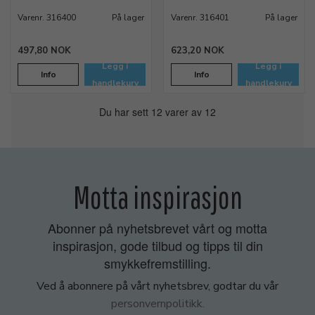
Varenr. 316400
På lager
Varenr. 316401
På lager
497,80 NOK
623,20 NOK
Legg i
Legg i
Info
Info
handlekurv
handlekurv
Du har sett 12 varer av 12
Motta inspirasjon
Abonner på nyhetsbrevet vårt og motta
inspirasjon, gode tilbud og tipps til din
smykkefremstilling.
Ved å abonnere på vårt nyhetsbrev, godtar du vår
personvernpolitikk.