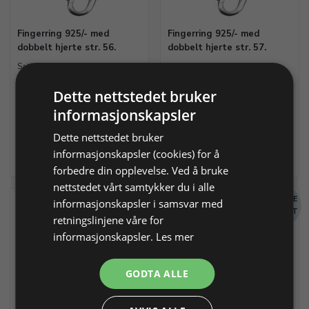
Fingerring 925/- med
Fingerring 925/- med
dobbelt hjerte str. 56.
dobbelt hjerte str. 57.
Satinert og polert overflade
Satinert og polert overflate
Dette nettstedet bruker
Varenr. 316396
På lager
Varenr. 316397
På lager
informasjonskapsler
497,80 NOK
497,80 NOK
Dette nettstedet bruker
Legg i
Legg i
informasjonskapsler (cookies) for å
Info
Info
handlekurv
handlekurv
forbedre din opplevelse. Ved å bruke
nettstedet vårt samtykker du i alle
MENGDE
MENGDE
informasjonskapsler i samsvar med
RABATT
RABATT
retningslinjene våre for
informasjonskapsler.
Les mer
GODTA ALLE
Fingerring 925/- med
Fingerring 925/- med