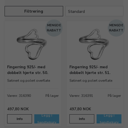
Filtrering
MENGDE
MENGDE
RABATT
RABATT
Fingerring 925/- med
Fingerring 925/- med
dobbelt hjerte str. 50.
dobbelt hjerte str. 51.
Satinert og polert overflate
Satinert og polert overflate
Varenr. 316390
På lager
Varenr. 316391
På lager
497,80 NOK
497,80 NOK
Legg i
Legg i
Info
Info
handlekurv
handlekurv