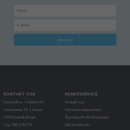
Abonner
KONTAKT OSS
KUNDESERVICE
Ravstedhus - Edeltek AS
Kontakt oss
Husvikveien 14, 1 etasje
Heving av kjøpsavtale
1443 Drøbak Norge
Åpningsinfo & helligdager
Org: 985 134 774
Slik handler du