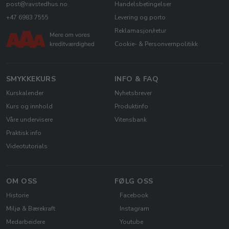
post@ravstedhus.no
Handelsbetingelser
+47 6983 7555
Levering og porto
Reklamasjon/retur
Cookie- & Personvernpolitikk
SMYKKEKURS
INFO & FAQ
Kurskalender
Nyhetsbrever
Kurs og innhold
Produktinfo
Våre undervisere
Vitensbank
Praktisk info
Videotutorials
OM OSS
FØLG OSS
Historie
Facebook
Miljø & Bærekraft
Instagram
Medarbeidere
Youtube