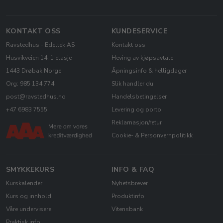
KONTAKT OSS
KUNDESERVICE
Ravstedhus - Edeltek AS
Kontakt oss
Husvikveien 14, 1 etasje
Heving av kjøpsavtale
1443 Drøbak Norge
Åpningsinfo & helligdager
Org: 985 134 774
Slik handler du
post@ravstedhus.no
Handelsbetingelser
+47 6983 7555
Levering og porto
Reklamasjon/retur
Cookie- & Personvernpolitikk
SMYKKEKURS
INFO & FAQ
Kurskalender
Nyhetsbrever
Kurs og innhold
Produktinfo
Våre undervisere
Vitensbank
Praktisk info