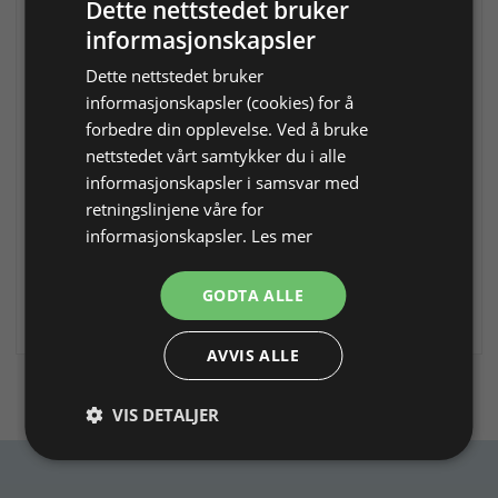
Dette nettstedet bruker
informasjonskapsler
Dette nettstedet bruker
informasjonskapsler (cookies) for å
Gravørmaskin SmartPro Air
Gravørmaskin SmartPro Air
forbedre din opplevelse. Ved å bruke
Do S
Do X
nettstedet vårt samtykker du i alle
Til innfatning og gravering.
Til innfatning, gravering, boring
informasjonskapsler i samsvar med
og polering.
retningslinjene våre for
informasjonskapsler.
Les mer
Varenr. 216940
På lager
Varenr. 216941
På lager
19.992,00 NOK
24.390,00 NOK
GODTA ALLE
Legg i
Legg i
Info
Info
handlekurv
handlekurv
AVVIS ALLE
Du har sett 6 varer av 6
VIS DETALJER