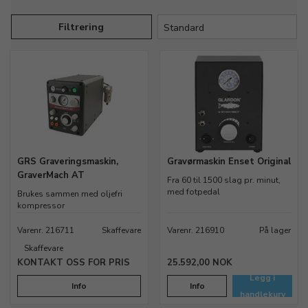
Filtrering
GRS Graveringsmaskin,
Gravørmaskin Enset Original
GraverMach AT
Fra 60 til 1500 slag pr. minut,
med fotpedal
Brukes sammen med oljefri
kompressor
Varenr. 216711
Skaffevare
Varenr. 216910
På lager
Skaffevare
KONTAKT OSS FOR PRIS
25.592,00 NOK
Legg i
Info
Info
handlekurv