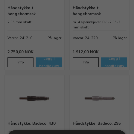
Håndstykke t.
Håndstykke t.
hengebormask.
hengebormask.
2,35 mm skaft
m. 4 spennkjever, 0-1-2,35-3
mm skaft
Varenr. 241210
På lager
Varenr. 241220
På lager
2.750,00 NOK
1.912,00 NOK
Legg i
Legg i
Info
Info
handlekurv
handlekurv
Håndstykke, Badeco, 430
Håndstykke, Badeco, 295
m. lynskift, 30000 omdr/min,
robust og handy, max 18000