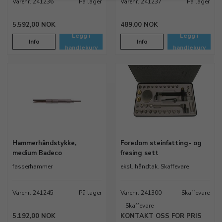
Varenr. 241236
På lager
Varenr. 241237
På lager
5.592,00 NOK
489,00 NOK
Legg i
Legg i
Info
Info
handlekurv
handlekurv
Hammerhåndstykke,
Foredom steinfatting- og
medium Badeco
fresing sett
fasserhammer
eksl. håndtak. Skaffevare
Varenr. 241245
På lager
Varenr. 241300
Skaffevare
Skaffevare
5.192,00 NOK
KONTAKT OSS FOR PRIS