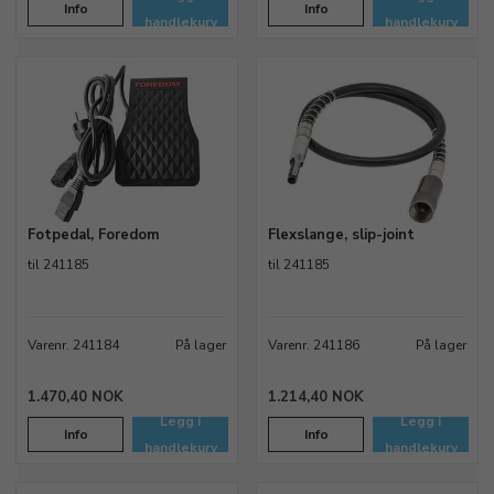
Info
Info
handlekurv
handlekurv
Fotpedal, Foredom
Flexslange, slip-joint
til 241185
til 241185
Varenr. 241184
På lager
Varenr. 241186
På lager
1.470,40 NOK
1.214,40 NOK
Legg i
Legg i
Info
Info
handlekurv
handlekurv