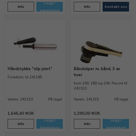
Legg i
Info
Info
Kontakt oss
handlekurv
Håndstykke "slip joint"
Båndsliper m. bånd, 3 av
hver
Foredom, til 241185
korn 100, 180 og 240. Passer til
241310.
Varenr. 241310
På lager
Varenr. 241315
På lager
1.646,40 NOK
1.390,00 NOK
Legg i
Legg i
Info
Info
handlekurv
handlekurv