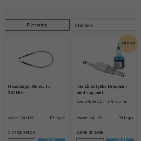
Filtrering
TILBUD
Flexslange, Omec, til
Filehåndstykke Dripomini
241155
med slip joint
Slagdybde 1,5 mm Ø 3,6 mm
Varenr. 241160
På lager
Varenr. 241165
På lager
1.779,00 NOK
3.835,00 NOK
Legg i
Legg i