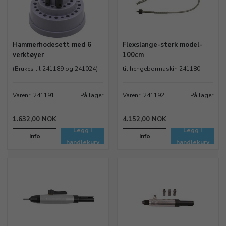
Hammerhodesett med 6
Flexslange-sterk model-
verktøyer
100cm
(Brukes til 241189 og 241024)
til hengebormaskin 241180
Varenr. 241191
På lager
Varenr. 241192
På lager
1.632,00 NOK
4.152,00 NOK
Legg i
Legg i
Info
Info
handlekurv
handlekurv