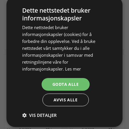
tidl. modell 400
omdr/min
Dette nettstedet bruker
informasjonskapsler
Varenr. 241231
På lager
Varenr. 241232
På lager
Dette nettstedet bruker
6.856,00 NOK
7.192,00 NOK
informasjonskapsler (cookies) for å
Legg i
Legg i
forbedre din opplevelse. Ved å bruke
Info
Info
handlekurv
handlekurv
nettstedet vårt samtykker du i alle
informasjonskapsler i samsvar med
retningslinjene våre for
informasjonskapsler.
Les mer
GODTA ALLE
AVVIS ALLE
Hammerhode, Badeco, eske
Hammerhode, Badeco
med 9 ulike stykk
Ø 2,5 mm, rund
VIS DETALJER