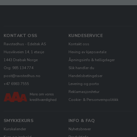
KONTAKT OSS
KUNDESERVICE
Ravstedhus - Edeltek AS
Kontakt oss
Husvikveien 14, 1 etasje
Heving av kjøpsavtale
1443 Drøbak Norge
Åpningsinfo & helligdager
Org: 985 134 774
Slik handler du
post@ravstedhus.no
Handelsbetingelser
+47 6983 7555
Levering og porto
Reklamasjon/retur
Cookie- & Personvernpolitikk
SMYKKEKURS
INFO & FAQ
Kurskalender
Nyhetsbrever