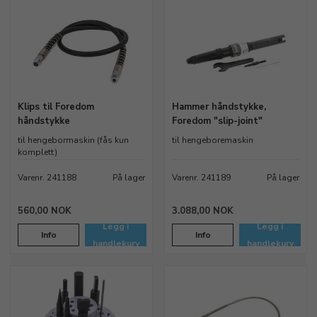
Klips til Foredom
Hammer håndstykke,
håndstykke
Foredom "slip-joint"
til hengebormaskin (fås kun
til hengeboremaskin
komplett)
Varenr. 241188
På lager
Varenr. 241189
På lager
560,00 NOK
3.088,00 NOK
Legg i
Legg i
Info
Info
handlekurv
handlekurv