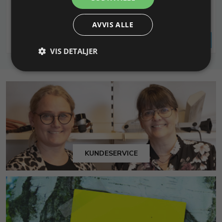
Varenr. 709111
På lager
Varenr. 820820
På lager
96,00 NOK
5,44 NOK
AVVIS ALLE
Legg i
Legg i
Info
Info
handlekurv
handlekurv
VIS DETALJER
KUNDESERVICE