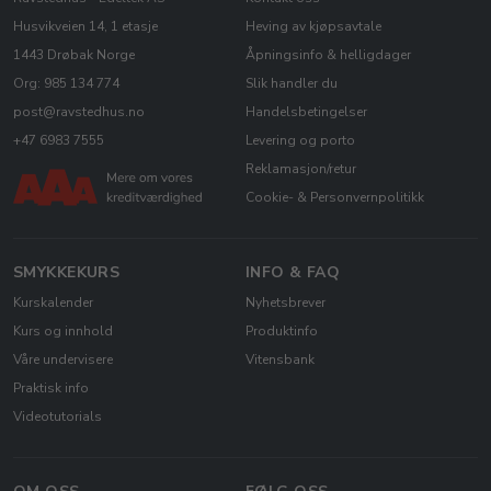
Husvikveien 14, 1 etasje
Heving av kjøpsavtale
1443 Drøbak Norge
Åpningsinfo & helligdager
Org: 985 134 774
Slik handler du
post@ravstedhus.no
Handelsbetingelser
+47 6983 7555
Levering og porto
Reklamasjon/retur
Cookie- & Personvernpolitikk
SMYKKEKURS
INFO & FAQ
Kurskalender
Nyhetsbrever
Kurs og innhold
Produktinfo
Våre undervisere
Vitensbank
Praktisk info
Videotutorials