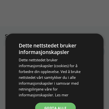
Se favorittene
Dette nettstedet bruker
MENGDE
informasjonskapsler
RABATT
Dette nettstedet bruker
informasjonskapsler (cookies) for å
forbedre din opplevelse. Ved å bruke
nettstedet vårt samtykker du i alle
informasjonskapsler i samsvar med
Temavisen 2026 nr. 111
Kubisk zirkonia Ø 2,0 mm.
retningslinjene våre for
Tema: Modeller i myk voks
Hårdhed 8 på Mohs' skala.
informasjonskapsler.
Les mer
GODTA ALLE