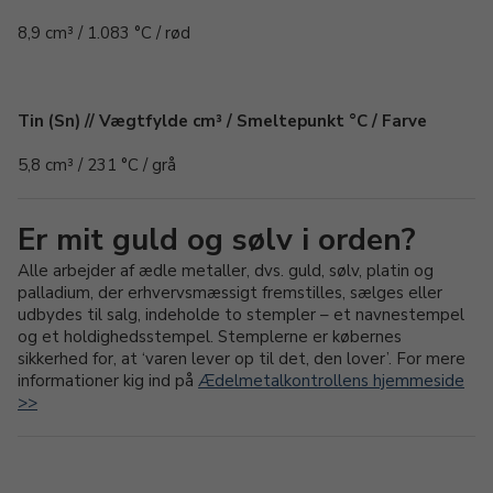
8,9 cm³ / 1.083 °C / rød
Tin (Sn) // Vægtfylde cm³ / Smeltepunkt °C / Farve
5,8 cm³ / 231 °C / grå
Er mit guld og sølv i orden?
Alle arbejder af ædle metaller, dvs. guld, sølv, platin og
palladium, der erhvervsmæssigt fremstilles, sælges eller
udbydes til salg, indeholde to stempler – et navnestempel
og et holdighedsstempel. Stemplerne er købernes
sikkerhed for, at ‘varen lever op til det, den lover’. For mere
informationer kig ind på
Ædelmetalkontrollens hjemmeside
>>