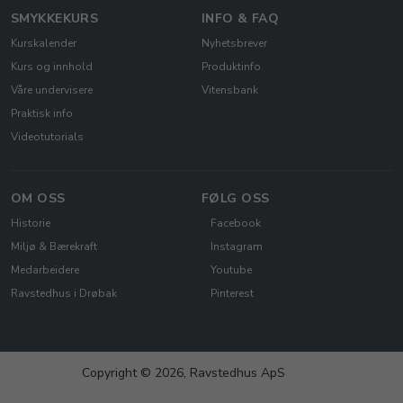
SMYKKEKURS
INFO & FAQ
Kurskalender
Nyhetsbrever
Kurs og innhold
Produktinfo
Våre undervisere
Vitensbank
Praktisk info
Videotutorials
OM OSS
FØLG OSS
Historie
Facebook
Miljø & Bærekraft
Instagram
Medarbeidere
Youtube
Ravstedhus i Drøbak
Pinterest
Copyright © 2026, Ravstedhus ApS