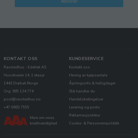
Abonner
KONTAKT OSS
KUNDESERVICE
Ravstedhus - Edeltek AS
Kontakt oss
Husvikveien 14, 1 etasje
Heving av kjøpsavtale
1443 Drøbak Norge
Åpningsinfo & helligdager
Org: 985 134 774
Slik handler du
post@ravstedhus.no
Handelsbetingelser
+47 6983 7555
Levering og porto
Reklamasjon/retur
Cookie- & Personvernpolitikk