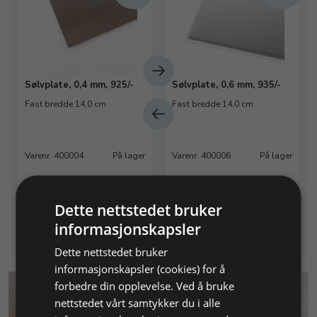
Sølvplate, 0,4 mm, 925/-
Sølvplate, 0,6 mm, 935/-
Fast bredde 14,0 cm
Fast bredde 14,0 cm
Varenr. 400004
På lager
Varenr. 400006
På lager
31,46 NOK
31,96 NOK
Dette nettstedet bruker
Info
Info
informasjonskapsler
Dette nettstedet bruker
informasjonskapsler (cookies) for å
forbedre din opplevelse. Ved å bruke
nettstedet vårt samtykker du i alle