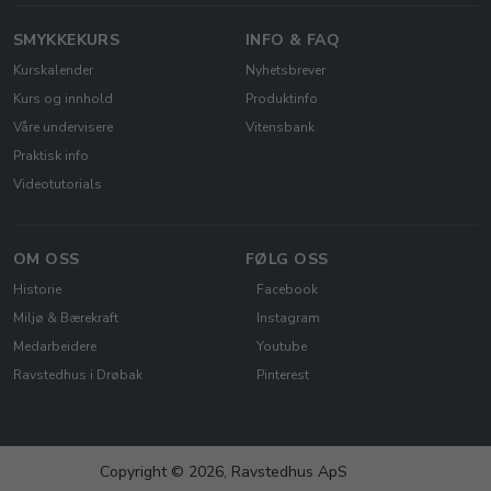
SMYKKEKURS
INFO & FAQ
Kurskalender
Nyhetsbrever
Kurs og innhold
Produktinfo
Våre undervisere
Vitensbank
Praktisk info
Videotutorials
OM OSS
FØLG OSS
Historie
Facebook
Miljø & Bærekraft
Instagram
Medarbeidere
Youtube
Ravstedhus i Drøbak
Pinterest
Copyright © 2026, Ravstedhus ApS