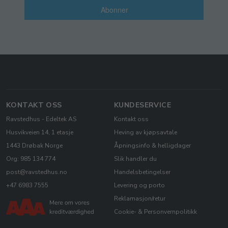
Abonner
KONTAKT OSS
KUNDESERVICE
Ravstedhus - Edeltek AS
Kontakt oss
Husvikveien 14, 1 etasje
Heving av kjøpsavtale
1443 Drøbak Norge
Åpningsinfo & helligdager
Org: 985 134 774
Slik handler du
post@ravstedhus.no
Handelsbetingelser
+47 6983 7555
Levering og porto
Reklamasjon/retur
Cookie- & Personvernpolitikk