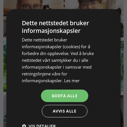
Dette nettstedet bruker
KUNDESERVICE
informasjonskapsler
Dette nettstedet bruker
informasjonskapsler (cookies) for å
forbedre din opplevelse. Ved å bruke
nettstedet vårt samtykker du i alle
informasjonskapsler i samsvar med
retningslinjene våre for
informasjonskapsler.
Les mer
MILJØ & BÆREKRAFT
GODTA ALLE
AVVIS ALLE
VIS DETALJER