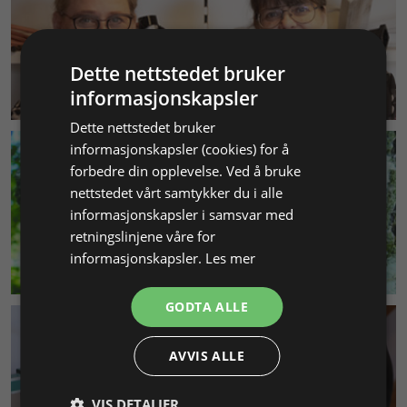
Dette nettstedet bruker
KUNDESERVICE
informasjonskapsler
Dette nettstedet bruker
informasjonskapsler (cookies) for å
forbedre din opplevelse. Ved å bruke
nettstedet vårt samtykker du i alle
informasjonskapsler i samsvar med
retningslinjene våre for
informasjonskapsler.
Les mer
MILJØ & BÆREKRAFT
GODTA ALLE
AVVIS ALLE
VIS DETALJER