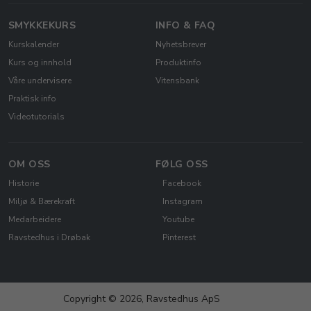
SMYKKEKURS
INFO & FAQ
Kurskalender
Nyhetsbrever
Kurs og innhold
Produktinfo
Våre undervisere
Vitensbank
Praktisk info
Videotutorials
OM OSS
FØLG OSS
Historie
Facebook
Miljø & Bærekraft
Instagram
Medarbeidere
Youtube
Ravstedhus i Drøbak
Pinterest
Copyright © 2026, Ravstedhus ApS