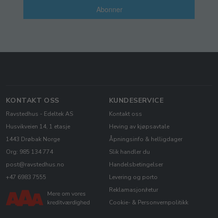
Abonner
KONTAKT OSS
KUNDESERVICE
Ravstedhus - Edeltek AS
Kontakt oss
Husvikveien 14, 1 etasje
Heving av kjøpsavtale
1443 Drøbak Norge
Åpningsinfo & helligdager
Org: 985 134 774
Slik handler du
post@ravstedhus.no
Handelsbetingelser
+47 6983 7555
Levering og porto
Reklamasjon/retur
Cookie- & Personvernpolitikk