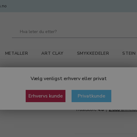
.no
METALLER
ART CLAY
SMYKKEDELER
STEIN
ørskjærer
Charnierskjærer med håndtak
Vælg venligst erhverv eller privat
Charnierskjære
Erhvervs kunde
Privatkunde