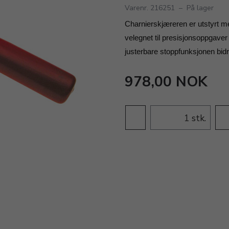
Varenr. 216251
–
På lager
Charnierskjæreren er utstyrt me
velegnet til presisjonsoppgaver
justerbare stoppfunksjonen bidra
978,00 NOK
stk.