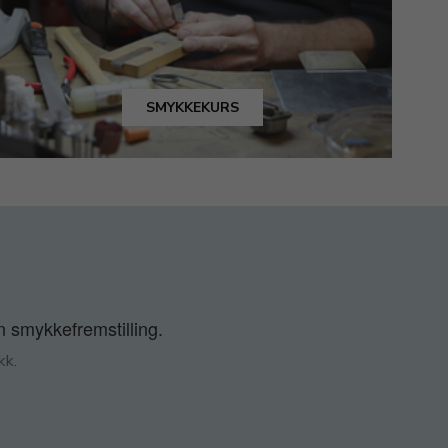
SMYKKEKURS
n smykkefremstilling.
kk.