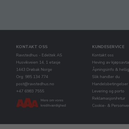
KONTAKT OSS
KUNDESERVICE
Ravstedhus - Edeltek AS
Kontakt oss
Husvikveien 14, 1 etasje
Heving av kjøpsavta
1443 Drøbak Norge
Åpningsinfo & helli
Org: 985 134 774
Slik handler du
post@ravstedhus.no
Handelsbetingelser
+47 6983 7555
Levering og porto
Reklamasjon/retur
Cookie- & Personver