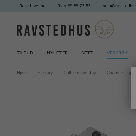
Rask levering
Ring 69 83 75 55
post@ravstedhus
TILBUD
NYHETER
SETT
VERKTØY
Hjem
Verktøy
Gullsmedverktøy
Charnier- og r