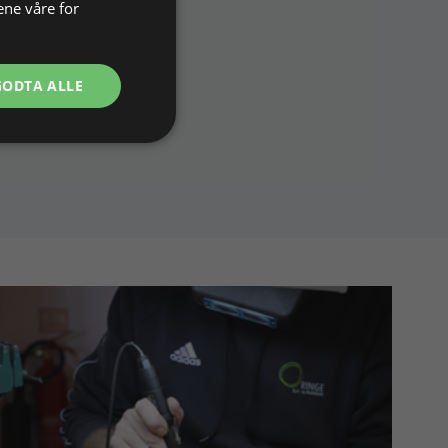
ene våre for
GODTA ALLE