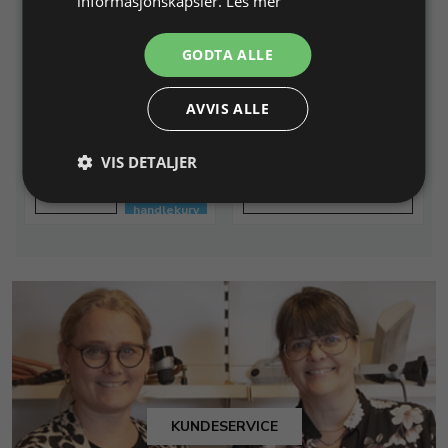
informasjonskapsler.
Les mer
Slipestein
Skjæreolje, 1000 ml, til
stein
til rensing av diamantblad
GODTA ALLE
alm. bruk bl. 1-20
AVVIS ALLE
Varenr. 136600
På lager
Varenr. 158000
VIS DETALJER
43,00 NOK
IKKE PÅ LAGER
Legg i
Info
Info
handlekurv
KUNDESERVICE