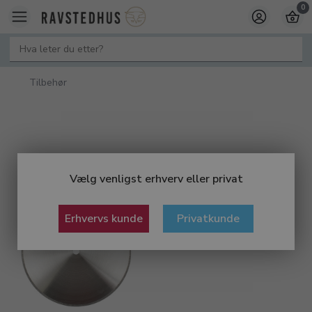
0
Tilbehør
Vælg venligst erhverv eller privat
Erhvervs kunde
Privatkunde