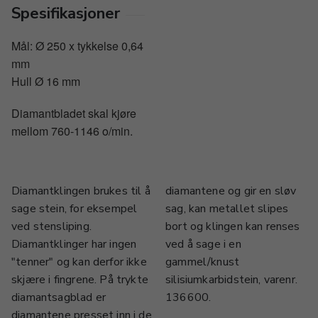
Spesifikasjoner
Mål: Ø 250 x tykkelse 0,64
mm
Hull Ø 16 mm
Diamantbladet skal kjøre
mellom 760-1146 o/min.
Diamantklingen brukes til å
diamantene og gir en sløv
sage stein, for eksempel
sag, kan metallet slipes
ved stensliping.
bort og klingen kan renses
Diamantklinger har ingen
ved å sage i en
"tenner" og kan derfor ikke
gammel/knust
skjære i fingrene. På trykte
silisiumkarbidstein, varenr.
diamantsagblad er
136600.
diamantene presset inn i de