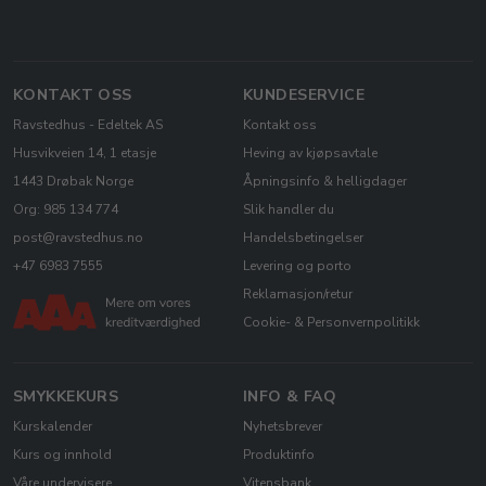
KONTAKT OSS
KUNDESERVICE
Ravstedhus - Edeltek AS
Kontakt oss
Husvikveien 14, 1 etasje
Heving av kjøpsavtale
1443 Drøbak Norge
Åpningsinfo & helligdager
Org: 985 134 774
Slik handler du
post@ravstedhus.no
Handelsbetingelser
+47 6983 7555
Levering og porto
Reklamasjon/retur
Cookie- & Personvernpolitikk
SMYKKEKURS
INFO & FAQ
Kurskalender
Nyhetsbrever
Kurs og innhold
Produktinfo
Våre undervisere
Vitensbank