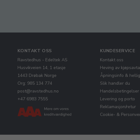
KONTAKT OSS
KUNDESERVICE
Ravstedhus - Edeltek AS
Kontakt oss
Husvikveien 14, 1 etasje
Heving av kjøpsavta
1443 Drøbak Norge
Åpningsinfo & helli
Org: 985 134 774
Slik handler du
post@ravstedhus.no
Handelsbetingelser
+47 6983 7555
Levering og porto
Reklamasjon/retur
Cookie- & Personver