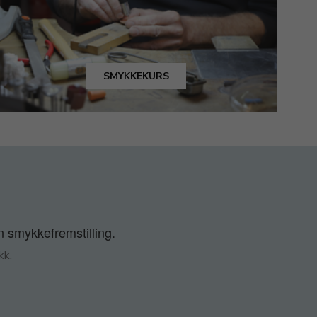
SMYKKEKURS
n smykkefremstilling.
kk.