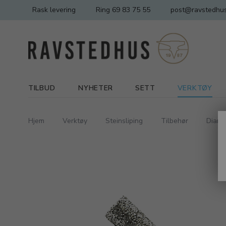
Rask levering
Ring 69 83 75 55
post@ravstedhus
TILBUD
NYHETER
SETT
VERKTØY
Hjem
Verktøy
Steinsliping
Tilbehør
Diaman