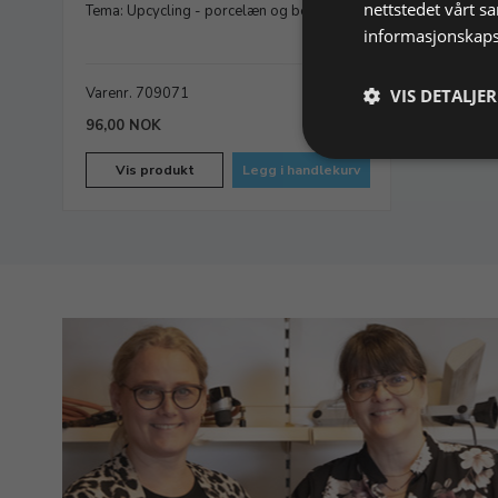
nettstedet vårt s
Tema: Upcycling - porcelæn og bestik
informasjonskaps
Varenr. 709071
På lager
VIS DETALJER
96,00 NOK
Vis produkt
Legg i handlekurv