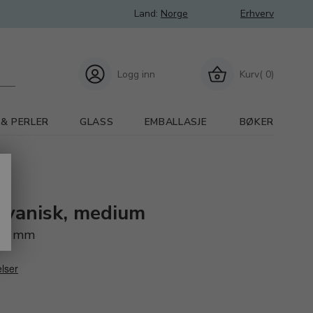
Land:
Norge
Erhverv
Logg inn
Kurv( 0)
 & PERLER
GLASS
EMBALLASJE
BØKER
lvanisk, medium
5,0 mm