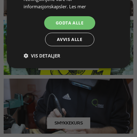
KUNDESERVICE
informasjonskapsler.
Les mer
GODTA ALLE
AVVIS ALLE
VIS DETALJER
MILJØ & BÆREKRAFT
SMYKKEKURS