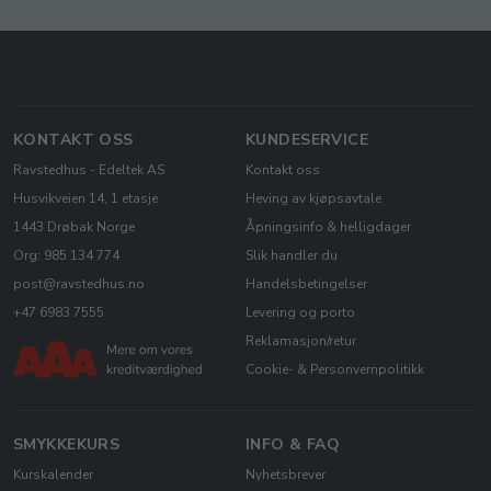
KONTAKT OSS
KUNDESERVICE
Ravstedhus - Edeltek AS
Kontakt oss
Husvikveien 14, 1 etasje
Heving av kjøpsavtale
1443 Drøbak Norge
Åpningsinfo & helligdager
Org: 985 134 774
Slik handler du
post@ravstedhus.no
Handelsbetingelser
+47 6983 7555
Levering og porto
Reklamasjon/retur
Cookie- & Personvernpolitikk
SMYKKEKURS
INFO & FAQ
Kurskalender
Nyhetsbrever