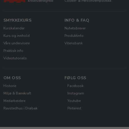
Cookie- & Personvernpolitikk
SMYKKEKURS
INFO & FAQ
Kurskalender
Nyhetsbrever
Kurs og innhold
Produktinfo
Våre undervisere
Vitensbank
Praktisk info
Videotutorials
OM OSS
FØLG OSS
Historie
Facebook
Miljø & Bærekraft
Instagram
Medarbeidere
Youtube
Ravstedhus i Drøbak
Pinterest