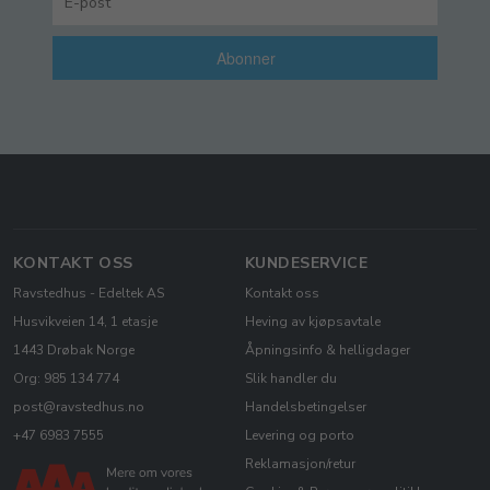
Abonner
KONTAKT OSS
KUNDESERVICE
Ravstedhus - Edeltek AS
Kontakt oss
Husvikveien 14, 1 etasje
Heving av kjøpsavtale
1443 Drøbak Norge
Åpningsinfo & helligdager
Org: 985 134 774
Slik handler du
post@ravstedhus.no
Handelsbetingelser
+47 6983 7555
Levering og porto
Reklamasjon/retur