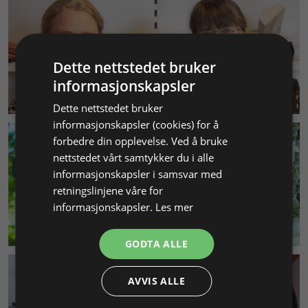
Dette nettstedet bruker
informasjonskapsler
KUNDESERVICE
Dette nettstedet bruker
informasjonskapsler (cookies) for å
forbedre din opplevelse. Ved å bruke
nettstedet vårt samtykker du i alle
informasjonskapsler i samsvar med
retningslinjene våre for
informasjonskapsler.
Les mer
MILJØ & BÆREKRAFT
GODTA ALLE
AVVIS ALLE