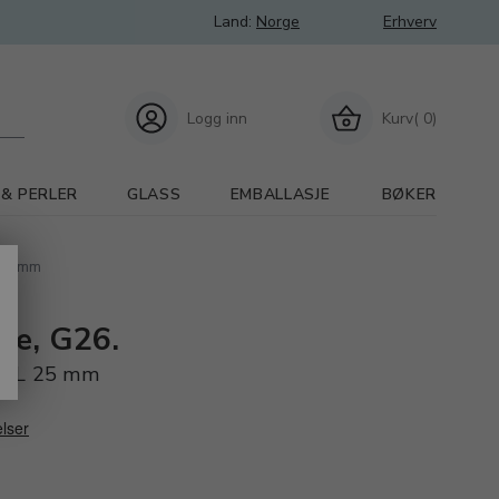
Land:
Norge
Erhverv
Logg inn
Kurv( 0)
 & PERLER
GLASS
EMBALLASJE
BØKER
 25 mm
me, G26.
mm L 25 mm