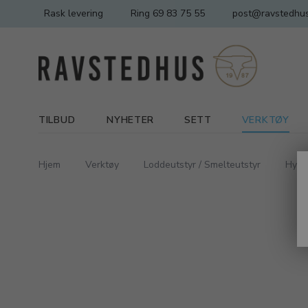
Rask levering
Ring 69 83 75 55
post@ravstedhus
TILBUD
NYHETER
SETT
VERKTØY
Hjem
Verktøy
Loddeutstyr / Smelteutstyr
Hydr