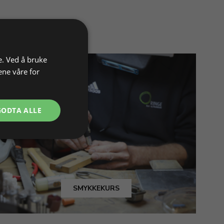
e. Ved å bruke
ene våre for
GODTA ALLE
SMYKKEKURS