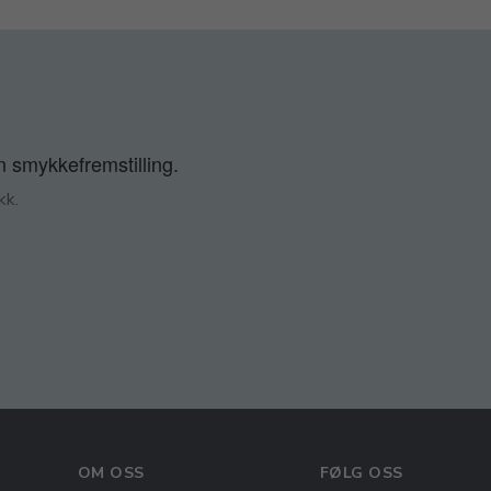
n smykkefremstilling.
kk.
OM OSS
FØLG OSS