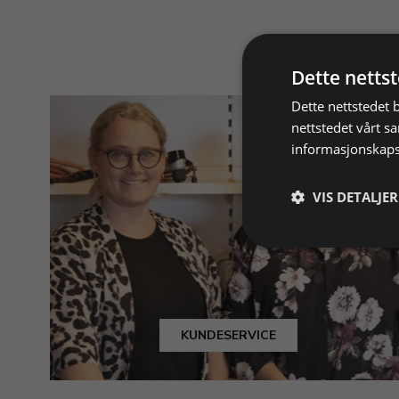
Dette netts
Dette nettstedet 
nettstedet vårt s
informasjonskaps
VIS DETALJER
KUNDESERVICE