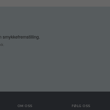
n smykkefremstilling.
kk.
OM OSS
FØLG OSS