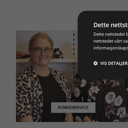
Dette netts
Dette nettstedet 
nettstedet vårt s
informasjonskaps
VIS DETALJER
KUNDESERVICE