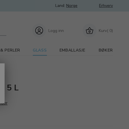
Land:
Norge
Erhverv
Logg inn
Kurv( 0)
 & PERLER
GLASS
EMBALLASJE
BØKER
l 5 L