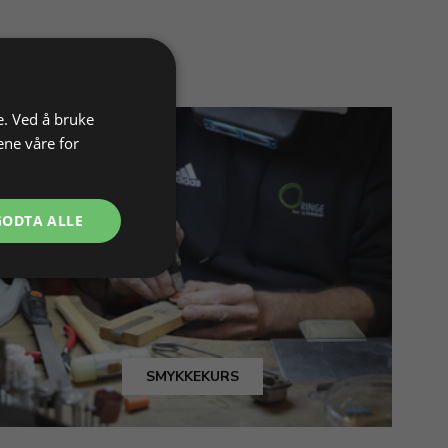
e. Ved å bruke
ene våre for
GODTA ALLE
SMYKKEKURS