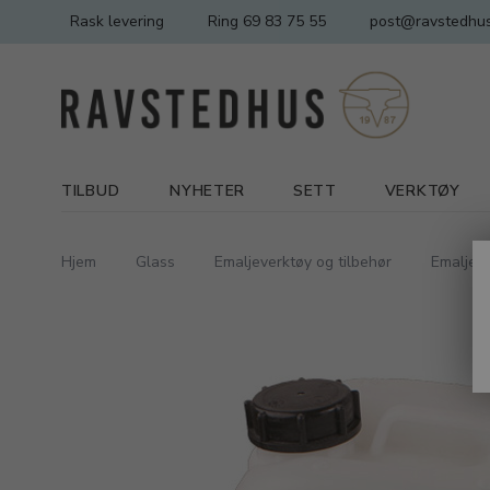
Rask levering
Ring 69 83 75 55
post@ravstedhus
TILBUD
NYHETER
SETT
VERKTØY
Hjem
Glass
Emaljeverktøy og tilbehør
Emaljeli