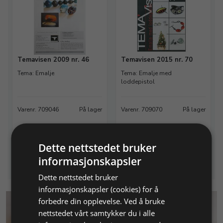
Temavisen 2009 nr. 46
Temavisen 2015 nr. 70
Tema: Emalje
Tema: Emalje med
loddepistol
Varenr. 709046
På lager
Varenr. 709070
På lager
96,00 NOK
96,00 NOK
Legg i
Legg i
Dette nettstedet bruker
Info
Info
handlekurv
handlekurv
informasjonskapsler
Dette nettstedet bruker
informasjonskapsler (cookies) for å
forbedre din opplevelse. Ved å bruke
nettstedet vårt samtykker du i alle