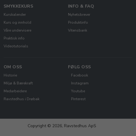
SMYKKEKURS
INFO & FAQ
Kurskalender
Nyhetsbrever
Kurs og innhold
Produktinfo
Våre undervisere
Vitensbank
Praktisk info
Videotutorials
OM OSS
FØLG OSS
Historie
Facebook
Miljø & Bærekraft
Instagram
Medarbeidere
Youtube
Ravstedhus i Drøbak
Pinterest
Copyright © 2026, Ravstedhus ApS