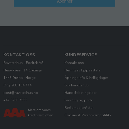
Abonner
KONTAKT OSS
KUNDESERVICE
Ravstedhus - Edeltek AS
Kontakt oss
Husvikveien 14, 1 etasje
Heving av kjøpsavtale
1443 Drøbak Norge
Åpningsinfo & helligdager
Org: 985 134 774
Slik handler du
post@ravstedhus.no
Handelsbetingelser
+47 6983 7555
Levering og porto
Reklamasjon/retur
Cookie- & Personvernpolitikk