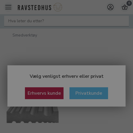
0
Smedverktøy
Vælg venligst erhverv eller privat
Erhvervs kunde
Privatkunde