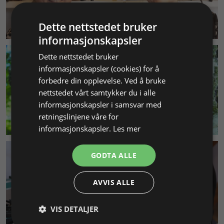
KUNDESERVICE
Dette nettstedet bruker
informasjonskapsler
Dette nettstedet bruker
informasjonskapsler (cookies) for å
forbedre din opplevelse. Ved å bruke
nettstedet vårt samtykker du i alle
informasjonskapsler i samsvar med
retningslinjene våre for
MILJØ & BÆREKRAFT
informasjonskapsler.
Les mer
GODTA ALLE
AVVIS ALLE
VIS DETALJER
SMYKKEKURS