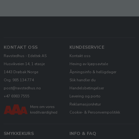
KONTAKT OSS
KUNDESERVICE
Ravstedhus - Edeltek AS
Kontakt oss
Husvikveien 14, 1 etasje
Heving av kjøpsavtale
1443 Drøbak Norge
Åpningsinfo & helligdager
Org: 985 134 774
Slik handler du
post@ravstedhus.no
Handelsbetingelser
+47 6983 7555
Levering og porto
Reklamasjon/retur
Cookie- & Personvernpolitikk
SMYKKEKURS
INFO & FAQ