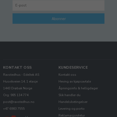
Abonner
KONTAKT OSS
KUNDESERVICE
Ravstedhus - Edeltek AS
Kontakt oss
Husvikveien 14, 1 etasje
Heving av kjøpsavtale
1443 Drøbak Norge
Åpningsinfo & helligdager
Org: 985 134 774
Slik handler du
post@ravstedhus.no
Handelsbetingelser
+47 6983 7555
Levering og porto
Reklamasjon/retur