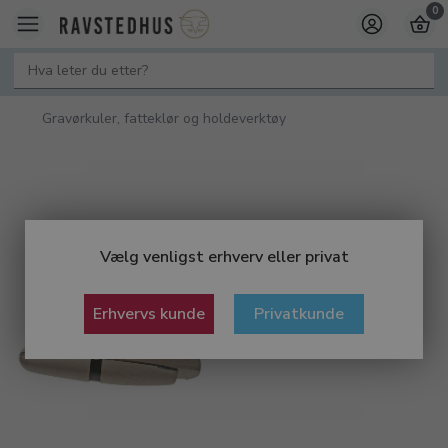
0
Gravørkuler, fatteklør og holdeverktøy
Vælg venligst erhverv eller privat
Erhvervs kunde
Privatkunde