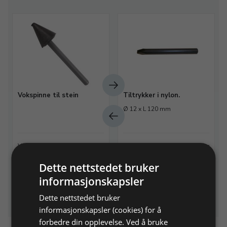
Vokspinne til stein
Tiltrykker i nylon.
Ø 12 x L 120 mm
Varenr. 158035
På lager
Varenr. 216010
På lager
Dette nettstedet bruker
63,00 NOK
76,80 NOK
informasjonskapsler
Legg i
Legg i
Info
Info
handlekurv
handlekurv
Dette nettstedet bruker
informasjonskapsler (cookies) for å
forbedre din opplevelse. Ved å bruke