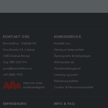
KONTAKT OSS
KUNDESERVICE
Ravstedhus - Edeltek AS
Kontakt oss
Husvikveien 14, 1 etasje
Heving av kjøpsavtale
1443 Drøbak Norge
Åpningsinfo & helligdager
Org: 985 134 774
Slik handler du
post@ravstedhus.no
Handelsbetingelser
+47 6983 7555
Levering og porto
Reklamasjon/retur
Cookie- & Personvernpolitikk
SMYKKEKURS
INFO & FAQ