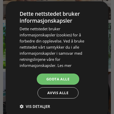
KUNDESERVICE
Dette nettstedet bruker
informasjonskapsler
Dette nettstedet bruker
informasjonskapsler (cookies) for å
forbedre din opplevelse. Ved å bruke
nettstedet vårt samtykker du i alle
informasjonskapsler i samsvar med
retningslinjene våre for
MILJØ & BÆREKRAFT
informasjonskapsler.
Les mer
GODTA ALLE
AVVIS ALLE
VIS DETALJER
SMYKKEKURS