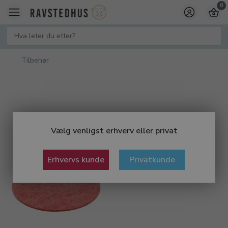
0
Tilbehør
Vælg venligst erhverv eller privat
Erhvervs kunde
Privatkunde