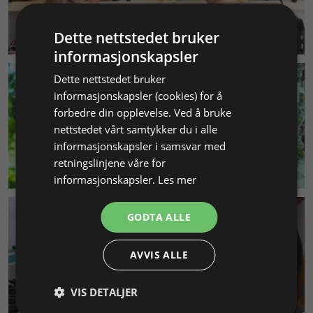
KUNDESERVICE
Dette nettstedet bruker
informasjonskapsler
Dette nettstedet bruker
informasjonskapsler (cookies) for å
forbedre din opplevelse. Ved å bruke
nettstedet vårt samtykker du i alle
informasjonskapsler i samsvar med
retningslinjene våre for
MILJØ & BÆREKRAFT
informasjonskapsler.
Les mer
GODTA ALLE
AVVIS ALLE
VIS DETALJER
SMYKKEKURS