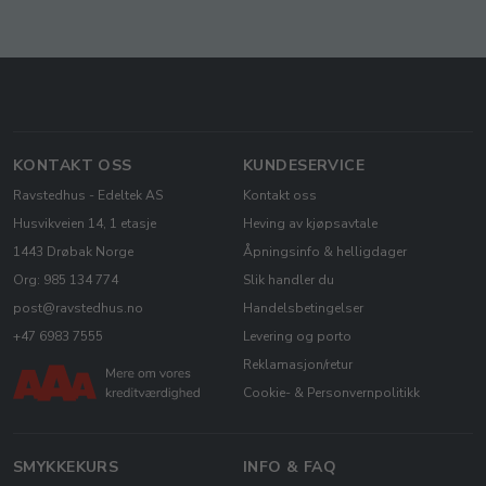
KONTAKT OSS
KUNDESERVICE
Ravstedhus - Edeltek AS
Kontakt oss
Husvikveien 14, 1 etasje
Heving av kjøpsavtale
1443 Drøbak Norge
Åpningsinfo & helligdager
Org: 985 134 774
Slik handler du
post@ravstedhus.no
Handelsbetingelser
+47 6983 7555
Levering og porto
Reklamasjon/retur
Cookie- & Personvernpolitikk
SMYKKEKURS
INFO & FAQ