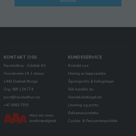
Abonner
KONTAKT OSS
KUNDESERVICE
Ravstedhus - Edeltek AS
Kontakt oss
Husvikveien 14, 1 etasje
Heving av kjøpsavtale
1443 Drøbak Norge
Åpningsinfo & helligdager
Org: 985 134 774
Slik handler du
post@ravstedhus.no
Handelsbetingelser
+47 6983 7555
Levering og porto
Reklamasjon/retur
Cookie- & Personvernpolitikk