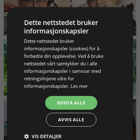
Dette nettstedet bruker
KUNDESERVICE
informasjonskapsler
Dette nettstedet bruker
informasjonskapsler (cookies) for å
forbedre din opplevelse. Ved å bruke
nettstedet vårt samtykker du i alle
informasjonskapsler i samsvar med
retningslinjene våre for
MILJØ & BÆREKRAFT
informasjonskapsler.
Les mer
GODTA ALLE
AVVIS ALLE
VIS DETALJER