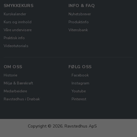
SMYKKEKURS
INFO & FAQ
Kurskalender
Nyhetsbrever
Kurs og innhold
Produktinfo
Våre undervisere
Vitensbank
Praktisk info
Videotutorials
OM OSS
FØLG OSS
Historie
Facebook
Miljø & Bærekraft
Instagram
Medarbeidere
Youtube
Ravstedhus i Drøbak
Pinterest
Copyright © 2026, Ravstedhus ApS