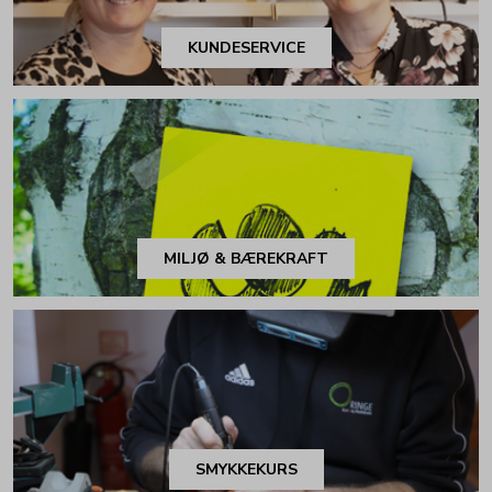
KUNDESERVICE
MILJØ & BÆREKRAFT
SMYKKEKURS