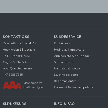
KONTAKT OSS
KUNDESERVICE
Ravstedhus - Edeltek AS
Kontakt oss
Husvikveien 14, 1 etasje
Heving av kjøpsavtale
1443 Drøbak Norge
Åpningsinfo & helligdager
Org: 985 134 774
Slik handler du
post@ravstedhus.no
Handelsbetingelser
+47 6983 7555
Levering og porto
Reklamasjon/retur
Cookie- & Personvernpolitikk
SMYKKEKURS
INFO & FAQ