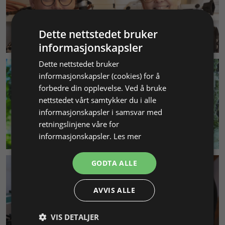
Dette nettstedet bruker
KUNDESERVICE
informasjonskapsler
Dette nettstedet bruker
informasjonskapsler (cookies) for å
forbedre din opplevelse. Ved å bruke
nettstedet vårt samtykker du i alle
informasjonskapsler i samsvar med
retningslinjene våre for
MILJØ & BÆREKRAFT
informasjonskapsler.
Les mer
GODTA ALLE
AVVIS ALLE
VIS DETALJER