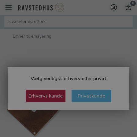
0
Emner til emaljering
Vælg venligst erhverv eller privat
Erhvervs kunde
Privatkunde