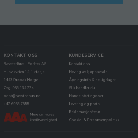
KONTAKT OSS
KUNDESERVICE
Ravstedhus - Edeltek AS
Kontakt oss
Husvikveien 14, 1 etasje
Heving av kjøpsavtale
1443 Drøbak Norge
Åpningsinfo & helligdager
Org: 985 134 774
Slik handler du
post@ravstedhus.no
Handelsbetingelser
+47 6983 7555
Levering og porto
Reklamasjon/retur
Cookie- & Personvernpolitikk