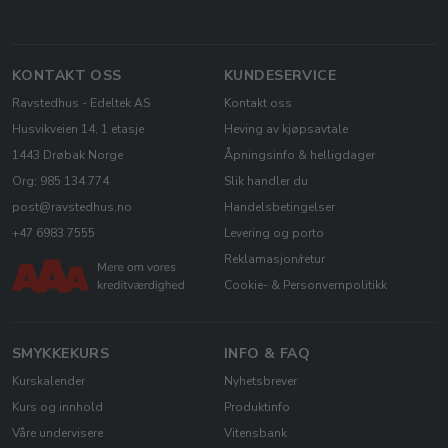
KONTAKT OSS
KUNDESERVICE
Ravstedhus - Edeltek AS
Kontakt oss
Husvikveien 14, 1 etasje
Heving av kjøpsavtale
1443 Drøbak Norge
Åpningsinfo & helligdager
Org: 985 134 774
Slik handler du
post@ravstedhus.no
Handelsbetingelser
+47 6983 7555
Levering og porto
Reklamasjon/retur
Cookie- & Personvernpolitikk
SMYKKEKURS
INFO & FAQ
Kurskalender
Nyhetsbrever
Kurs og innhold
Produktinfo
Våre undervisere
Vitensbank