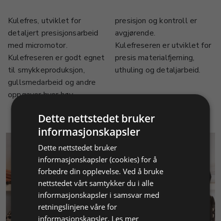
Kulefres, utviklet for
presisjon og kontroll er
detaljert presisjonsarbeid
avgjørende.
med micromotor.
Kulefreseren er utviklet for
Kulefreseren er godt egnet
presis materialfjerning,
til smykkeproduksjon,
uthuling og detaljarbeid.
gullsmedarbeid og andre
oppgaver hvor høy
Dette nettstedet bruker
informasjonskapsler
Dette nettstedet bruker
informasjonskapsler (cookies) for å
forbedre din opplevelse. Ved å bruke
nettstedet vårt samtykker du i alle
informasjonskapsler i samsvar med
KUNDESERVICE
retningslinjene våre for
informasjonskapsler.
Les mer