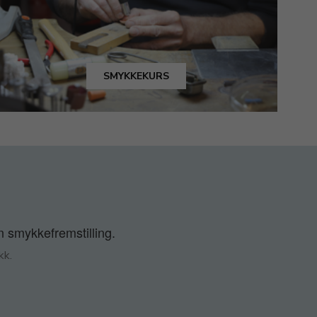
SMYKKEKURS
n smykkefremstilling.
kk.