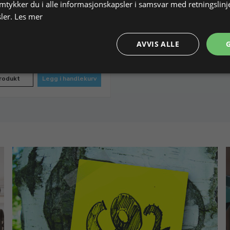
amtykker du i alle informasjonskapsler i samsvar med retningslinj
5 mm, B 13 mm
ler.
Les mer
391832
På lager
AVVIS ALLE
65,60 NOK
0 NOK
rodukt
Legg i handlekurv