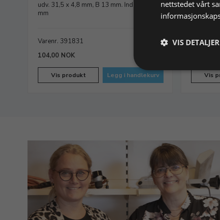
nettstedet vårt s
udv. 31,5 x 4,8 mm, B 13 mm. Ind. 30 x 3
41,5 x 3,
mm
informasjonskaps
Varenr. 391831
På lager
Varenr. 
VIS DETALJER
104,00 NOK
49,2
Vis produkt
Legg i handlekurv
Vis p