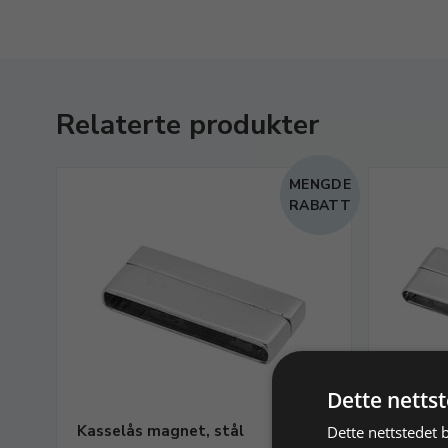
Relaterte produkter
MENGDE
RABATT
Dette netts
Kasselås magnet, stål
Kasselå
Dette nettstedet 