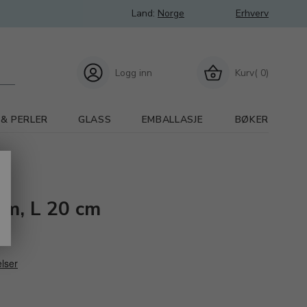
Land:
Norge
Erhverv
Logg inn
Kurv( 0)
 & PERLER
GLASS
EMBALLASJE
BØKER
mm, L 20 cm