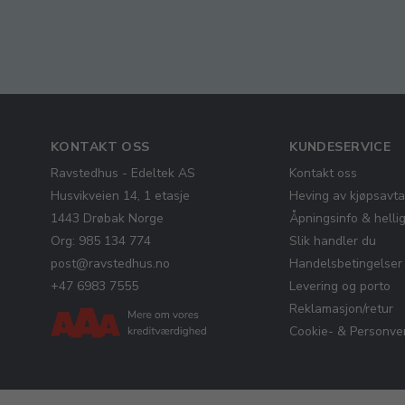
KONTAKT OSS
KUNDESERVICE
Ravstedhus - Edeltek AS
Kontakt oss
Husvikveien 14, 1 etasje
Heving av kjøpsavta
1443 Drøbak Norge
Åpningsinfo & helli
Org: 985 134 774
Slik handler du
post@ravstedhus.no
Handelsbetingelser
+47 6983 7555
Levering og porto
Reklamasjon/retur
Cookie- & Personver