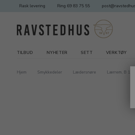
Rask levering
Ring 69 83 75 55
post@ravstedhus
TILBUD
NYHETER
SETT
VERKTØY
Hjem
Smykkedeler
Lædersnøre
Lærrem, B 10 