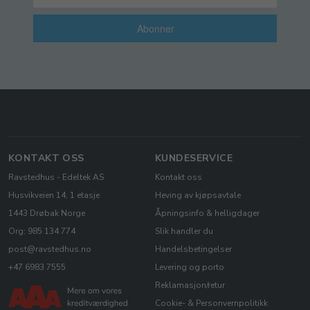
Abonner
KONTAKT OSS
KUNDESERVICE
Ravstedhus - Edeltek AS
Kontakt oss
Husvikveien 14, 1 etasje
Heving av kjøpsavtale
1443 Drøbak Norge
Åpningsinfo & helligdager
Org: 985 134 774
Slik handler du
post@ravstedhus.no
Handelsbetingelser
+47 6983 7555
Levering og porto
Reklamasjon/retur
Cookie- & Personvernpolitikk