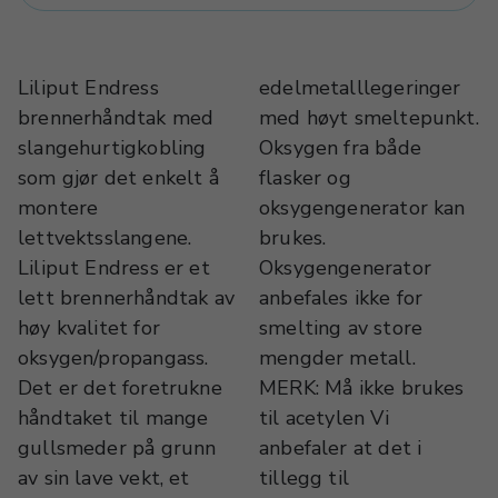
Liliput Endress
edelmetalllegeringer
brennerhåndtak med
med høyt smeltepunkt.
slangehurtigkobling
Oksygen fra både
som gjør det enkelt å
flasker og
montere
oksygengenerator kan
lettvektsslangene.
brukes.
Liliput Endress er et
Oksygengenerator
lett brennerhåndtak av
anbefales ikke for
høy kvalitet for
smelting av store
oksygen/propangass.
mengder metall.
Det er det foretrukne
MERK: Må ikke brukes
håndtaket til mange
til acetylen Vi
gullsmeder på grunn
anbefaler at det i
av sin lave vekt, et
tillegg til