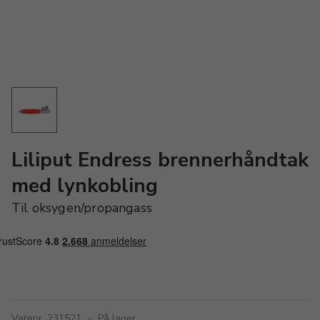
Liliput Endress brennerhåndtak
med lynkobling
Til oksygen/propangass
Varenr. 231521
–
På lager