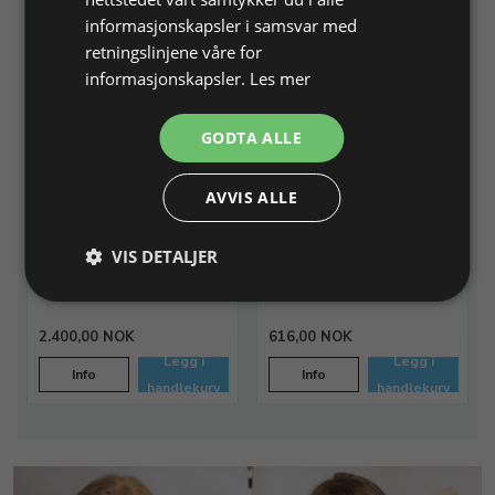
informasjonskapsler i samsvar med
retningslinjene våre for
informasjonskapsler.
Les mer
GODTA ALLE
Slange Liliput Endress,
Mellomtrykksregulator til
lynkobling og 3/8"
AVVIS ALLE
propan flaskegass.
omløper
0,5 - 2 bar, avgang på
regulatorer er konus 3/8"
Passer til Liliput håndtak
VIS DETALJER
varenr. 231521
Varenr. 231511
På lager
Varenr. 233062
På lager
2.400,00 NOK
616,00 NOK
Legg i
Legg i
Info
Info
handlekurv
handlekurv