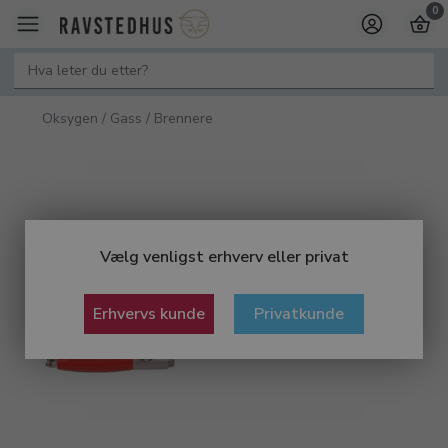
0
Oksygen / Gass / Brennere
Vælg venligst erhverv eller privat
Erhvervs kunde
Privatkunde