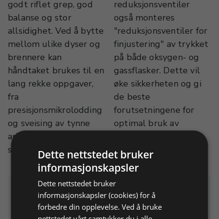
godt riflet grep, god
reduksjonsventiler
balanse og stor
også monteres
allsidighet. Ved å bytte
"reduksjonsventiler for
mellom ulike dyser og
finjustering" av trykket
brennere kan
på både oksygen- og
håndtaket brukes til en
gassflasker. Dette vil
lang rekke oppgaver,
øke sikkerheten og gi
fra
de beste
presisjonsmikrolodding
forutsetningene for
og sveising av tynne
optimal bruk av
arbeidsstykker til
utstyret.
smelting av
Dette nettstedet bruker
informasjonskapsler
Dette nettstedet bruker
Relaterte produkter
informasjonskapsler (cookies) for å
forbedre din opplevelse. Ved å bruke
nettstedet vårt samtykker du i alle