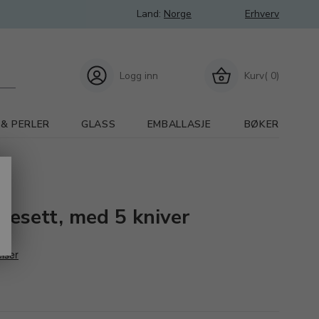
Land:
Norge
Erhverv
Logg inn
Kurv( 0)
 & PERLER
GLASS
EMBALLASJE
BØKER
resett, med 5 kniver