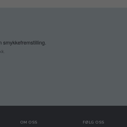
n smykkefremstilling.
kk.
OM OSS
FØLG OSS