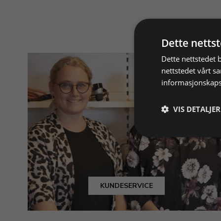
Dette netts
Dette nettstedet 
nettstedet vårt s
informasjonskaps
VIS DETALJER
KUNDESERVICE