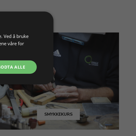
e. Ved å bruke
ene våre for
GODTA ALLE
SMYKKEKURS