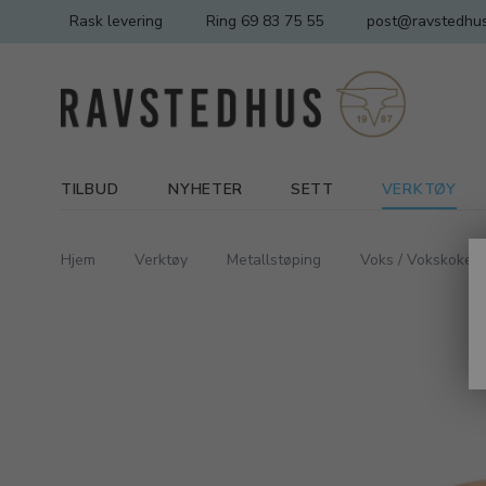
Rask levering
Ring 69 83 75 55
post@ravstedhus
TILBUD
NYHETER
SETT
VERKTØY
Hjem
Verktøy
Metallstøping
Voks / Vokskokere