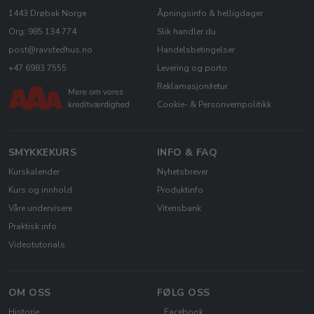
1443 Drøbak Norge
Åpningsinfo & helligdager
Org: 985 134 774
Slik handler du
post@ravstedhus.no
Handelsbetingelser
+47 6983 7555
Levering og porto
Reklamasjon/retur
Cookie- & Personvernpolitikk
SMYKKEKURS
INFO & FAQ
Kurskalender
Nyhetsbrever
Kurs og innhold
Produktinfo
Våre undervisere
Vitensbank
Praktisk info
Videotutorials
OM OSS
FØLG OSS
Historie
Facebook