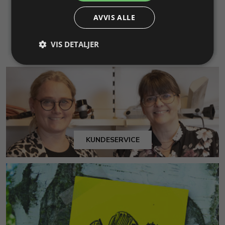
46,00 NOK
165,00 NOK
AVVIS ALLE
Legg i
Legg i
Info
Info
handlekurv
handlekurv
VIS DETALJER
KUNDESERVICE