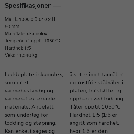
Spesifikasjoner
Mål: L 1000 x B 610 x H
50 mm
Materiale: skamolex
Temperatur: opptil 1050°C
Hardhet: 1:5
Vekt: 11,540 kg
Loddeplate i skamolex,
å sette inn titannåler
som er et
og rustfrie stålnåler i
varmebestandig og
platen, for støtte og
varmereflekterende
oppheng ved lodding.
materiale. Anbefalt
Tåler opptil 1050°C.
som underlag for
Hardhet 1:5 (1:5 er
lodding og støpning.
angitt som hardhet,
Kan enkelt sages og
hvor 1:5 er den