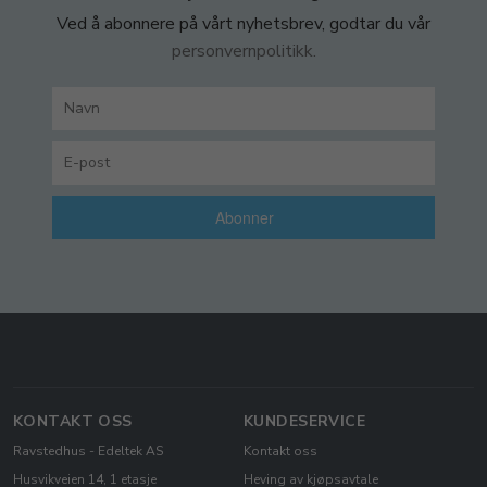
Ved å abonnere på vårt nyhetsbrev, godtar du vår
personvernpolitikk.
Abonner
KONTAKT OSS
KUNDESERVICE
Ravstedhus - Edeltek AS
Kontakt oss
Husvikveien 14, 1 etasje
Heving av kjøpsavtale