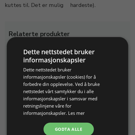
kuttes til. Det er mulig
hardeste).
Relaterte produkter
Dette nettstedet bruker
informasjonskapsler
Dette nettstedet bruker
informasjonskapsler (cookies) for å
forbedre din opplevelse. Ved å bruke
nettstedet vårt samtykker du i alle
Loddespiral til plassering
Pinsettsett med
informasjonskapsler i samsvar med
og fastholdelse av emne
loddepinsetter og
retningslinjene våre for
stålpinsetter
Stål, lett å forme etter emnene.
informasjonskapsler.
Les mer
4 stk.
Varenr. 233305
På lager
Varenr. 233999
På lager
GODTA ALLE