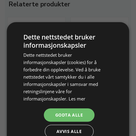
Relaterte produkter
Dette nettstedet bruker
informasjonskapsler
Dette nettstedet bruker
informasjonskapsler (cookies) for å
Foredom mikromotor med
Marathon micromotor
forbedre din opplevelse. Ved å bruke
håndstykke og fotpedal
ECO450 m. håndstykke,
nettstedet vårt samtykker du i alle
fodpedal
100 Watt og 1.000 - 38.000
informasjonskapsler i samsvar med
omdreininger/min.
50 Watt og max. 40.000
retningslinjene våre for
omdrejninger/min.
Varenr. 241020
På lager
Varenr. 241060
På lager
informasjonskapsler.
Les mer
7.800,00 NOK
5.912,00 NOK
GODTA ALLE
Legg i
Legg i
Info
Info
handlekurv
handlekurv
AVVIS ALLE