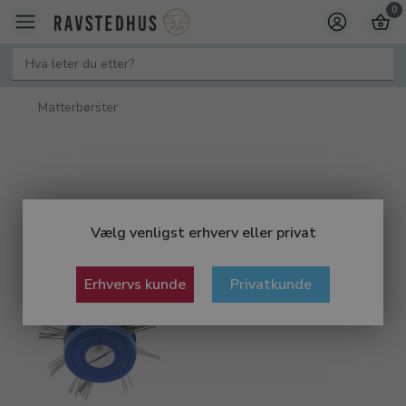
0
Matterbørster
Vælg venligst erhverv eller privat
Erhvervs kunde
Privatkunde