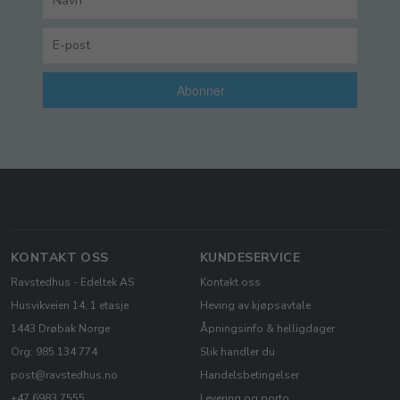
Abonner
KONTAKT OSS
KUNDESERVICE
Ravstedhus - Edeltek AS
Kontakt oss
Husvikveien 14, 1 etasje
Heving av kjøpsavtale
1443 Drøbak Norge
Åpningsinfo & helligdager
Org: 985 134 774
Slik handler du
post@ravstedhus.no
Handelsbetingelser
+47 6983 7555
Levering og porto