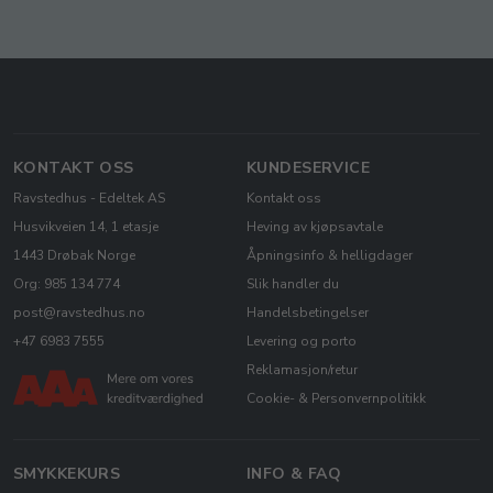
KONTAKT OSS
KUNDESERVICE
Ravstedhus - Edeltek AS
Kontakt oss
Husvikveien 14, 1 etasje
Heving av kjøpsavtale
1443 Drøbak Norge
Åpningsinfo & helligdager
Org: 985 134 774
Slik handler du
post@ravstedhus.no
Handelsbetingelser
+47 6983 7555
Levering og porto
Reklamasjon/retur
Cookie- & Personvernpolitikk
SMYKKEKURS
INFO & FAQ