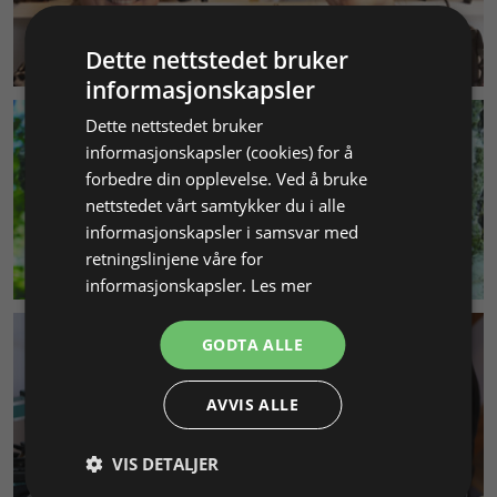
KUNDESERVICE
Dette nettstedet bruker
informasjonskapsler
Dette nettstedet bruker
informasjonskapsler (cookies) for å
forbedre din opplevelse. Ved å bruke
nettstedet vårt samtykker du i alle
informasjonskapsler i samsvar med
retningslinjene våre for
MILJØ & BÆREKRAFT
informasjonskapsler.
Les mer
GODTA ALLE
AVVIS ALLE
VIS DETALJER
SMYKKEKURS