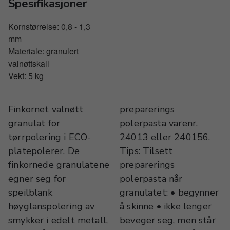
Spesifikasjoner
Kornstørrelse: 0,8 - 1,3
mm
Materiale: granulert
valnøttskall
Vekt: 5 kg
Finkornet valnøtt
preparerings
granulat for
polerpasta varenr.
tørrpolering i ECO-
24013 eller 240156.
platepolerer. De
Tips: Tilsett
finkornede granulatene
preparerings
egner seg for
polerpasta når
speilblank
granulatet: • begynner
høyglanspolering av
å skinne • ikke lenger
smykker i edelt metall,
beveger seg, men står