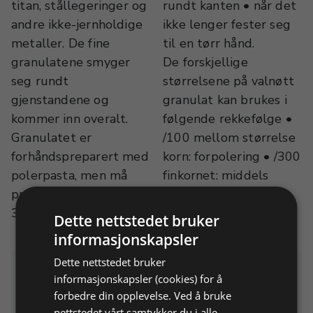
titan, stållegeringer og
rundt kanten • når det
andre ikke-jernholdige
ikke lenger fester seg
metaller. De fine
til en tørr hånd.
granulatene smyger
De forskjellige
seg rundt
størrelsene på valnøtt
gjenstandene og
granulat kan brukes i
kommer inn overalt.
følgende rekkefølge •
Granulatet er
/100 mellom størrelse
forhåndspreparert med
korn: forpolering • /300
polerpasta, men må
finkornet: middels
prepareres igjen etter
polering • /500 svært
3-4 gangers bruk, med
finkornet: finpolering
Dette nettstedet bruker
informasjonskapsler
Dette nettstedet bruker
Relaterte produkter
informasjonskapsler (cookies) for å
forbedre din opplevelse. Ved å bruke
nettstedet vårt samtykker du i alle