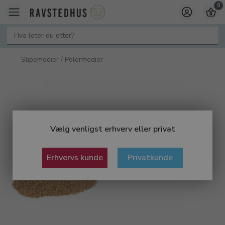
0
Slipemedier / Polermedier
Vælg venligst erhverv eller privat
Erhvervs kunde
Privatkunde