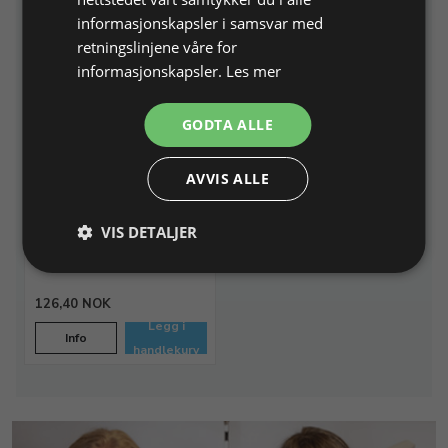
informasjonskapsler i samsvar med
retningslinjene våre for
informasjonskapsler.
Les mer
GODTA ALLE
OTEC
Prepareringspolerpasta
AVVIS ALLE
P6 til valnøttgranulat
110 g tube, til høyglans på
VIS DETALJER
edelmetaller
Varenr. 240141
På lager
126,40 NOK
Legg i
Info
handlekurv