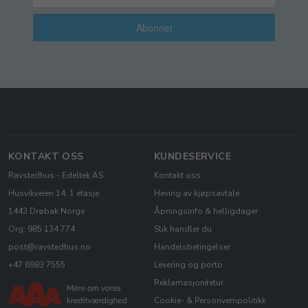
Abonner
KONTAKT OSS
KUNDESERVICE
Ravstedhus - Edeltek AS
Kontakt oss
Husvikveien 14, 1 etasje
Heving av kjøpsavtale
1443 Drøbak Norge
Åpningsinfo & helligdager
Org: 985 134 774
Slik handler du
post@ravstedhus.no
Handelsbetingelser
+47 6983 7555
Levering og porto
Reklamasjon/retur
Cookie- & Personvernpolitikk