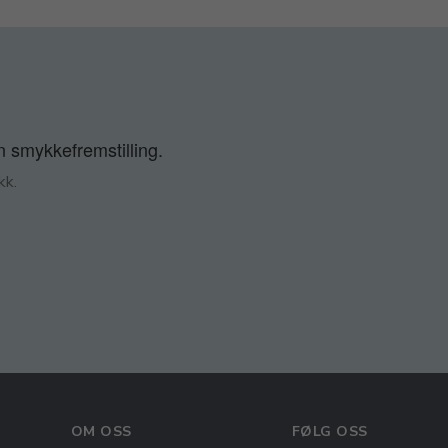
n smykkefremstilling.
kk.
OM OSS
FØLG OSS