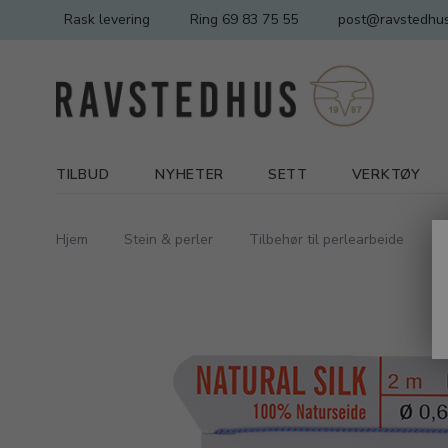
Rask levering
Ring 69 83 75 55
post@ravstedhus
TILBUD
NYHETER
SETT
VERKTØY
Hjem
Stein & perler
Tilbehør til perlearbeide
P