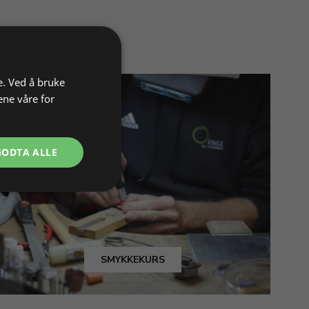
e. Ved å bruke
ene våre for
GODTA ALLE
SMYKKEKURS