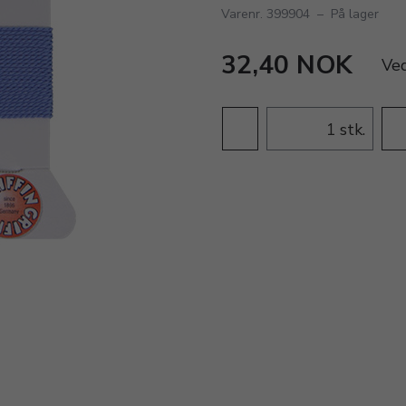
Varenr. 399904
–
På lager
32,40 NOK
Ve
stk.