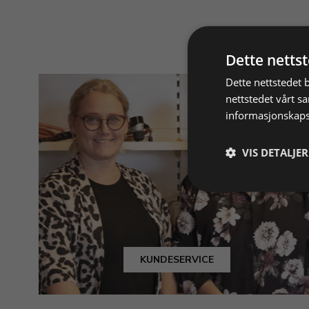
Dette netts
Dette nettstedet 
nettstedet vårt s
informasjonskaps
VIS DETALJER
KUNDESERVICE