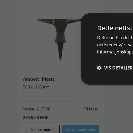
Dette netts
Dette nettstedet 
nettstedet vårt s
informasjonskaps
VIS DETALJER
Ambolt, Picard
500 g, 135 mm
Varenr. 213900
På lager
2.655,00 NOK
Vis produkt
Legg i handlekurv