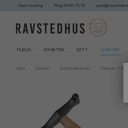
Rask levering
Ring 69 83 75 55
post@ravstedhus
TILBUD
NYHETER
SETT
VERKTØY
Hjem
Verktøy
Gullsmedverktøy
Hammer / Ham