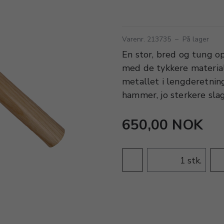
Varenr. 213735
–
På lager
En stor, bred og tung o
med de tykkere material
metallet i lengderetnin
hammer, jo sterkere sla
650,00 NOK
stk.