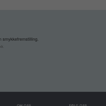
n smykkefremstilling.
kk.
OM OSS
FØLG OSS