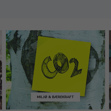
MILJØ & BÆREKRAFT