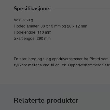
Spesifikasjoner
Vekt: 250 g
Hodediameter: 30 x 13 mm og 28 x 12 mm
Hodelengde: 110 mm
Skaftlengde: 290 mm
En stor, bred og tung oppdriverhammer fra Picard som
lengderetningen, parallelt med hammerskaftet. Jo tyngre h
tykkere materialene til en lek. Oppdriverhammeren str
Relaterte produkter