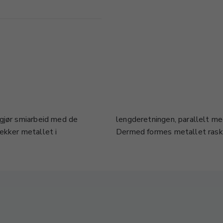
 gjør smiarbeid med de
ammer, jo sterkere slag.
ekker metallet i
Dermed formes metallet rask