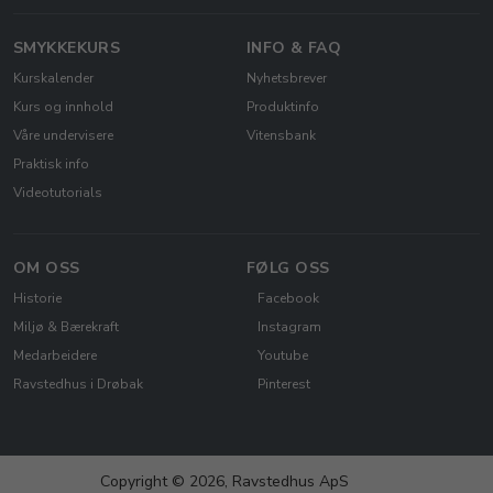
SMYKKEKURS
INFO & FAQ
Kurskalender
Nyhetsbrever
Kurs og innhold
Produktinfo
Våre undervisere
Vitensbank
Praktisk info
Videotutorials
OM OSS
FØLG OSS
Historie
Facebook
Miljø & Bærekraft
Instagram
Medarbeidere
Youtube
Ravstedhus i Drøbak
Pinterest
Copyright © 2026, Ravstedhus ApS