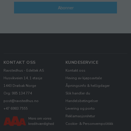
Abonner
KONTAKT OSS
KUNDESERVICE
Ravstedhus - Edeltek AS
Kontakt oss
Husvikveien 14, 1 etasje
Heving av kjøpsavtale
1443 Drøbak Norge
Åpningsinfo & helligdager
Org: 985 134 774
Slik handler du
post@ravstedhus.no
Handelsbetingelser
+47 6983 7555
Levering og porto
Reklamasjon/retur
Cookie- & Personvernpolitikk