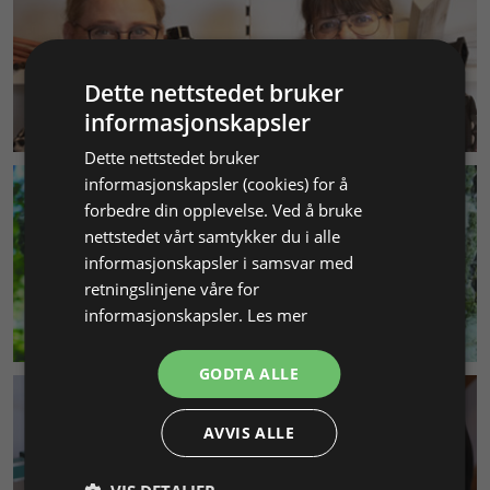
Dette nettstedet bruker
KUNDESERVICE
informasjonskapsler
Dette nettstedet bruker
informasjonskapsler (cookies) for å
forbedre din opplevelse. Ved å bruke
nettstedet vårt samtykker du i alle
informasjonskapsler i samsvar med
retningslinjene våre for
informasjonskapsler.
Les mer
MILJØ & BÆREKRAFT
GODTA ALLE
AVVIS ALLE