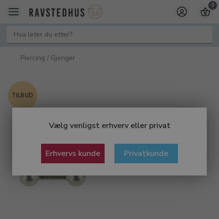
0
Piercing / Gjenger
TILBUD
Vælg venligst erhverv eller privat
Erhvervs kunde
Privatkunde